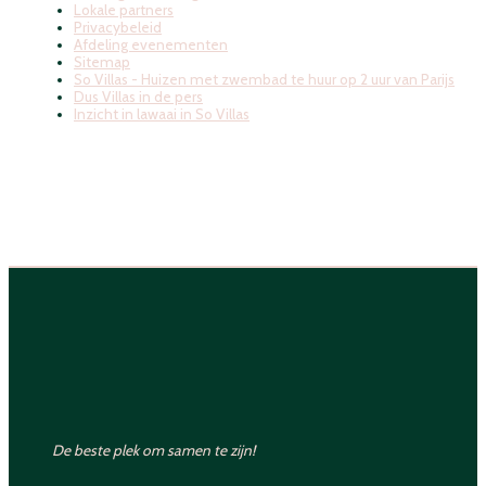
Lokale partners
Privacybeleid
Afdeling evenementen
Sitemap
So Villas - Huizen met zwembad te huur op 2 uur van Parijs
Dus Villas in de pers
Inzicht in lawaai in So Villas
De beste plek om samen te zijn!