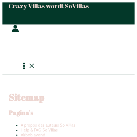
Crazy Villas wordt SoVillas
Ga
naar
inhoud
Hoofdmenu
Sitemap
Pagina's
À propos des auteurs So Villas
Help & FAQ So Villas
Airbnb avond