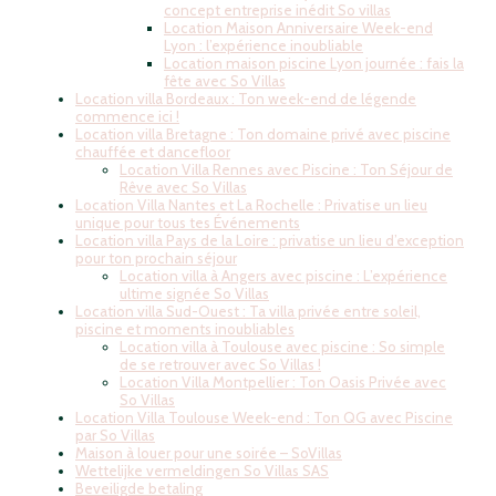
concept entreprise inédit So villas
Location Maison Anniversaire Week-end
Lyon : l’expérience inoubliable
Location maison piscine Lyon journée : fais la
fête avec So Villas
Location villa Bordeaux : Ton week-end de légende
commence ici !
Location villa Bretagne : Ton domaine privé avec piscine
chauffée et dancefloor
Location Villa Rennes avec Piscine : Ton Séjour de
Rêve avec So Villas
Location Villa Nantes et La Rochelle : Privatise un lieu
unique pour tous tes Événements
Location villa Pays de la Loire : privatise un lieu d’exception
pour ton prochain séjour
Location villa à Angers avec piscine : L’expérience
ultime signée So Villas
Location villa Sud-Ouest : Ta villa privée entre soleil,
piscine et moments inoubliables
Location villa à Toulouse avec piscine : So simple
de se retrouver avec So Villas !
Location Villa Montpellier : Ton Oasis Privée avec
So Villas
Location Villa Toulouse Week-end : Ton QG avec Piscine
par So Villas
Maison à louer pour une soirée – SoVillas
Wettelijke vermeldingen So Villas SAS
Beveiligde betaling