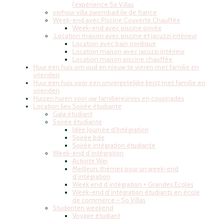
l’expérience So Villas
verhuur villa zwembad ile de france
Week-end avec Piscine Couverte Chauffée
Week-end avec piscine privée
Location maison avec piscine et jacuzzi intérieur
Location avec bain nordique
Location maison avec jacuzzi intérieur
Location maison piscine chauffée
Huur een huis om oud en nieuw te vieren met familie en
vrienden
Huur een huis voor een onvergetelijke kerst met familie en
vrienden
Huizen huren voor uw familiereünies en cousinades
Location lieu Soirée étudiante
Gala étudiant
Soirée étudiante
Idée Journée d’Intégration
Soirée bde
Soirée intégration étudiante
Week-end d’intégration
Activité Wei
Meilleurs thèmes pour un week-end
d’intégration
Week end d’intégration + Grandes Ecoles
Week-end d’intégration étudiants en école
de commerce – So Villas
Studenten weekend
Voyage étudiant