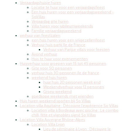
Verjaardagshuisje huren
Locatie te huur voor een verjaardagsfeest
Een huis huren voor een verjaardagsweekend -
SoVillas
Verjaardag gite huren
Villa huren voor jubileumweekends
Familie verjaardagsweekend
verhuur van feestzalen
een huis huren voor een vrijgezellenfeest
Verhuur huis partij Ile de France
Verhuur van Parijse villa's voor feesten
Avond verhuur
Huis te huur voor evenementen
Huisverhuur voor groepen van 15 tot 45 personen
Gite voor 50 personen
verhuur huis 30 personen ile de france
weekend huis huren
huur huis 20 personen week end
Weekendverhuur voor 12 personen
Groep weekend
goedkope weekends met vrienden
Huis huren weekend sporten bij So Villas
Location villa Aquitaine : Découvre l’expérience So Villas
Location villa à Bordeaux avec piscine : Le combo
chill, fête et vignobles signé So Villas
Location Villa Auvergne Rhône-Alpes
Location Villa Lyon
Lieu de séminaire à Lyon : Découvre le