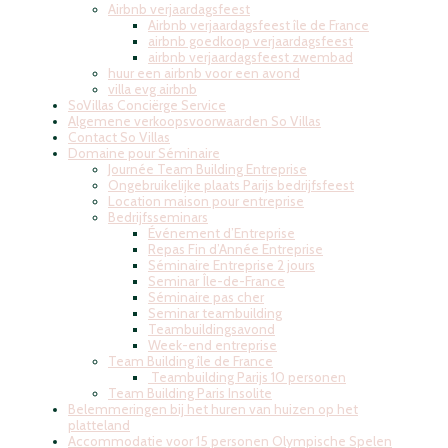
Airbnb verjaardagsfeest
Airbnb verjaardagsfeest île de France
airbnb goedkoop verjaardagsfeest
airbnb verjaardagsfeest zwembad
huur een airbnb voor een avond
villa evg airbnb
SoVillas Conciërge Service
Algemene verkoopsvoorwaarden So Villas
Contact So Villas
Domaine pour Séminaire
Journée Team Building Entreprise
Ongebruikelijke plaats Parijs bedrijfsfeest
Location maison pour entreprise
Bedrijfsseminars
Événement d’Entreprise
Repas Fin d’Année Entreprise
Séminaire Entreprise 2 jours
Seminar Île-de-France
Séminaire pas cher
Seminar teambuilding
Teambuildingsavond
Week-end entreprise
Team Building île de France
Teambuilding Parijs 10 personen
Team Building Paris Insolite
Belemmeringen bij het huren van huizen op het
platteland
Accommodatie voor 15 personen Olympische Spelen