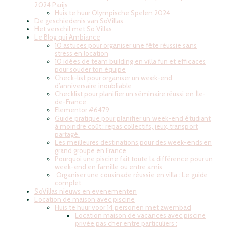
2024 Parijs
Huis te huur Olympische Spelen 2024
De geschiedenis van SoVillas
Het verschil met So Villas
Le Blog qui Ambiance
10 astuces pour organiser une fête réussie sans
stress en location
10 idées de team building en villa fun et efficaces
pour souder ton équipe
Check-list pour organiser un week-end
d’anniversaire inoubliable
Checklist pour planifier un séminaire réussi en Île-
de-France
Elementor #6479
Guide pratique pour planifier un week-end étudiant
à moindre coût : repas collectifs, jeux, transport
partagé.
Les meilleures destinations pour des week-ends en
grand groupe en France
Pourquoi une piscine fait toute la différence pour un
week-end en famille ou entre amis
Organiser une cousinade réussie en villa : Le guide
complet
SoVillas nieuws en evenementen
Location de maison avec piscine
Huis te huur voor 14 personen met zwembad
Location maison de vacances avec piscine
privée pas cher entre particuliers :