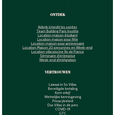
ONTDEK
Airbnb interdit les soirées
Team Building Paris Insolite
Location maison étudiant
Location maison pour fête
Location maison pour anniversaire
Location Maison 20 personnes en Week-end
Location villa piscine Île de France
Séminaire d'entreprise
Week-end d'intégration
VERTROUWEN
Lawaai in So Villas
Beveiligde betaling
Kom erbij!
Wettelijke kennisgeving
Privacybeleid
Dus Villas in de pers
COVID-19
GTC