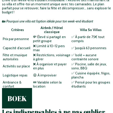
so villa et offre-toi un moment unique avec tes camarades. Le plan
parfait pour se retrouver, faire la fête et décompresser… sans exploser le
budget !
🏡
Pourquoi une villa est l’option idéale pour ton week-end étudiant
Airbnb / Hôtel
Critères
Villa So Villas
classique
💸 Élevé si partagé en
✅ À partir de 75€ tout
Prix par personne
petit groupe
compris
❌ Limité à 10-12 pers
Capacité d’accueil
✅ Jusqu’à 63 personnes
max
Fête et musique
❌ Restrictions, voisinage
✅ Isolé = aucune
autorisées
à gérer
contrainte sonore
❌ À organiser et payer
✅ Piscine, salle de jeux,
Activités sur place
en plus
sono, BBQ
✅ Cuisine équipée, frigos,
Logistique repas
😩 À improviser
plancha
Ambiance &
💤 Variable selon la
✅ Pensé pour les groupes
confort
location
étudiants
BOEK
Les indispensables à ne pas oublier