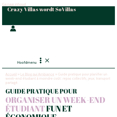
Ga naar inhoud
Crazy Villas wordt SoVillas
Hoofdmenu
Accueil
»
Le Blog qui Ambiance
»
Guide pratique pour planifier un
week-end étudiant à moindre coût : repas collectifs, jeux, transport
partagé.
GUIDE PRATIQUE POUR
ORGANISER UN WEEK-END
ÉTUDIANT
FUN ET