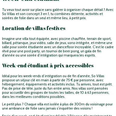
Tu veux tout avoir sur place sans galérer à organiser chaque détail ? Avec
So Villas et son concept 3 en 1, tu combines détente, activités et
soirées de folie dans un seul et même lieu, à petit prix.
Location de villas festives
Imagine une villa tout équipée, avec piscine chauffée, terrain de sport,
billard, pétanque, jeux vidéo, salle de jeux, sono intégrée, et même
une
salle pour soirée étudiante
avec un dancefloor incroyable. C’est le cadre
rêvé pour une pool party, un tournoi de beer pong, un gala de fin
d’année ou une soirée d’intégration qui marquera les esprits.
Week-end étudiant à prix accessibles
Idéal pour les week-ends d’intégration ou de fin d’année, So Villas
propose un séjour clé en main à partir de 75 € par personne, avec
hébergement, équipements et activités inclus. Tu arrives, tout est prêt.
Pas de prise de tête, juste du fun entre amis. Nos villas sont pensées
pour accueillir des groupes de toutes les tailles, de 10 à 63 personnes,
dans les meilleures conditions possibles.
Le petit plus ? Chaque villa est isolée à plus de 300m du voisinage pour
une ambiance de folie sans jamais s’inquiéter des voisins !
Envie d’un week-end étudiant inoubliable ? Réserve dès maintenant ta