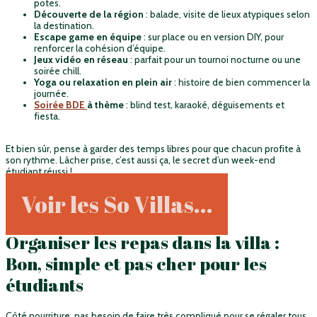
potes.
Découverte de la région
: balade, visite de lieux atypiques selon
la destination.
Escape game en équipe
: sur place ou en version DIY, pour
renforcer la cohésion d’équipe.
Jeux vidéo en réseau
: parfait pour un tournoi nocturne ou une
soirée chill.
Yoga ou relaxation en plein air
: histoire de bien commencer la
journée.
Soirée BDE
à thème
: blind test, karaoké, déguisements et
fiesta.
Et bien sûr, pense à garder des temps libres pour que chacun profite à
son rythme. Lâcher prise, c’est aussi ça, le secret d’un week-end
étudiant réussi !
Voir les So Villas...
Organiser les repas dans la villa :
Bon, simple et pas cher pour les
étudiants
Côté nourriture, pas besoin de faire très compliqué pour se régaler tous