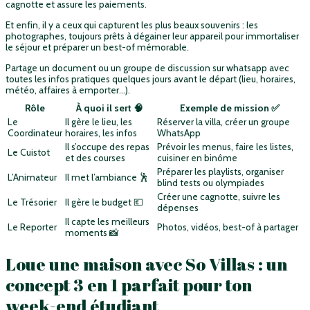
cagnotte et assure les paiements.
Et enfin, il y a ceux qui capturent les plus beaux souvenirs : les
photographes, toujours prêts à dégainer leur appareil pour immortaliser
le séjour et préparer un best-of mémorable.
Partage un document ou un groupe de discussion sur whatsapp avec
toutes les infos pratiques quelques jours avant le départ (lieu, horaires,
météo, affaires à emporter…).
Rôle
À quoi il sert 🧠
Exemple de mission ✅
Le
Il gère le lieu, les
Réserver la villa, créer un groupe
Coordinateur
horaires, les infos
WhatsApp
Il s’occupe des repas
Prévoir les menus, faire les listes,
Le Cuistot
et des courses
cuisiner en binôme
Préparer les playlists, organiser
L’Animateur
Il met l’ambiance 🕺
blind tests ou olympiades
Créer une cagnotte, suivre les
Le Trésorier
Il gère le budget 💶
dépenses
Il capte les meilleurs
Le Reporter
Photos, vidéos, best-of à partager
moments 📸
Loue une maison avec So Villas : un
concept 3 en 1 parfait pour ton
week-end étudiant