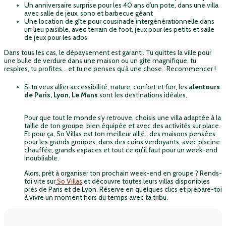
Un anniversaire surprise pour les 40 ans d’un pote, dans une villa
avec salle de jeux, sono et barbecue géant
Une location de gîte pour cousinade
intergénérationnelle dans
un lieu paisible, avec terrain de foot, jeux pour les petits et salle
de jeux pour les ados
Dans tous les cas, le dépaysement est garanti. Tu quittes la ville pour
une bulle de verdure dans une maison ou un gîte magnifique, tu
respires, tu profites… et tu ne penses qu’à une chose : Recommencer !
Si tu veux allier accessibilité, nature, confort et fun, les
alentours
de Paris, Lyon, Le Mans
sont les destinations idéales.
Pour que tout le monde s’y retrouve, choisis une villa adaptée à la
taille de ton groupe, bien équipée et avec des activités sur place.
Et pour ça, So Villas est ton meilleur allié : des maisons pensées
pour les grands groupes, dans des coins verdoyants, avec piscine
chauffée, grands espaces et tout ce qu’il faut pour un week-end
inoubliable.
Alors, prêt à organiser ton prochain week-end en groupe ? Rends-
toi vite sur
So Villas
et découvre toutes leurs villas disponibles
près de Paris et de Lyon. Réserve en quelques clics et prépare-toi
à vivre un moment hors du temps avec ta tribu.