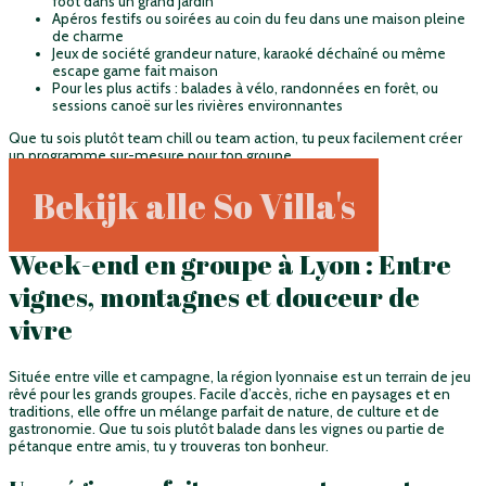
foot dans un grand jardin
Apéros festifs ou soirées au coin du feu dans une maison pleine
de charme
Jeux de société grandeur nature, karaoké déchaîné ou même
escape game fait maison
Pour les plus actifs : balades à vélo, randonnées en forêt, ou
sessions canoë sur les rivières environnantes
Que tu sois plutôt team chill ou team action, tu peux facilement créer
un programme sur-mesure pour ton groupe.
Bekijk alle So Villa's
Week-end en groupe à Lyon : Entre
vignes, montagnes et douceur de
vivre
Située entre ville et campagne, la région lyonnaise est un terrain de jeu
rêvé pour les grands groupes. Facile d’accès, riche en paysages et en
traditions, elle offre un mélange parfait de nature, de culture et de
gastronomie. Que tu sois plutôt balade dans les vignes ou partie de
pétanque entre amis, tu y trouveras ton bonheur.