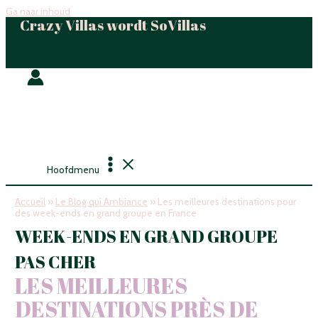
Ga naar inhoud
Crazy Villas wordt SoVillas
Hoofdmenu
Accueil
»
Le Blog qui Ambiance
»
Les meilleures destinations pour
des week-ends en grand groupe en France
WEEK-ENDS EN GRAND GROUPE
PAS CHER
LES MEILLEURES
DESTINATIONS PRÈS DE