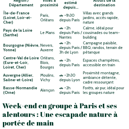
Région /
Villes à
Atouts de la
estimé
Département
proximité
destination
depuis…
Île-de-France
Villas avec grands
Paris,
🚗 ~1h30
(Loiret, Loir-et-
jardins, accès rapide,
Orléans
depuis Paris
Cher)
nature
🚗 ~2h
Calme, idéal pour
Pays de la Loire
Le Mans
depuis Paris /
cousinades ou team-
(Sarthe)
Nantes
building
🚗 ~2h
Campagne paisible,
Bourgogne (Nièvre,
Nevers,
depuis Paris /
BBQ, randos, terrain de
Yonne)
Auxerre
3h de Lyon
pétanque
Centre-Val de Loire
Orléans,
🚗 ~2h
Espaces champêtres,
(Eure-et-Loir,
Blois,
depuis Paris
accessible en train
Loiret, Cher)
Bourges
Proximité montagne,
Auvergne (Allier,
Moulins,
🚗 ~2h30
ambiance détente,
Saône-et-Loire)
Vichy
depuis Lyon
cadre ressourçant
Basse-Normandie
🚗 ~2h
Forêts, air pur, idéal pour
Alençon
(Orne)
depuis Paris
les groupes nature
Week-end en groupe à Paris et ses
alentours : Une escapade nature à
portée de main