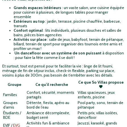
Grands espaces intérieurs
: un vaste salon, une cuisine équipée
pour cuisiner à plusieurs, de longues tables pour manger
ensemble
Extérieurs au top
: jardin, terrasse, piscine chauffée, barbecue,
transats
Confort optimal
: lits individuels, plusieurs douches et salles de
bains, pièces bien agencées
Activités sur place
: salle de jeux, babyfoot, terrain de pétanque,
billard, terrain de sport pour organiser des tournois entre amis et
profiter un max !
Un dancefloor avec un système de son puissant
à disposition
: pour faire la fête comme il se doit !
Et surtout, tout est pensé pour te faciliter la vie : linge de lit fourni,
ménage de fin de séjour inclus, check-in flexible, parking sur place,
voisins à plus de 300m, pas besoin de t’embêter avec les détails.
Ce que So Villas propose
Groupe
Ce qu’il recherche
🧡
Confort, sécurité, moments
Villas spacieuses, jeux
Familles
partagés
enfants, piscine
Groupes
Détente, fiesta, apéro au
Pool party, sono, terrain de
d’amis
bord de l’eau
pétanque
Étudiants /
Ambiance décomplexée,
Petits prix, villas isolées,
BDE
budget serré
dancefloor
Activités fun & ambiance
Jacuzzi, karaoké, grands
EVJF /
EVG