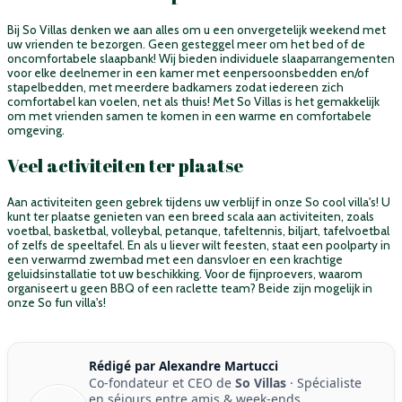
Bij So Villas denken we aan alles om u een onvergetelijk weekend met
uw vrienden te bezorgen. Geen gesteggel meer om het bed of de
oncomfortabele slaapbank! Wij bieden individuele slaaparrangementen
voor elke deelnemer in een kamer met eenpersoonsbedden en/of
stapelbedden, met meerdere badkamers zodat iedereen zich
comfortabel kan voelen, net als thuis! Met So Villas is het gemakkelijk
om met vrienden samen te komen in een warme en comfortabele
omgeving.
Veel activiteiten ter plaatse
Aan activiteiten geen gebrek tijdens uw verblijf in onze So cool villa's! U
kunt ter plaatse genieten van een breed scala aan activiteiten, zoals
voetbal, basketbal, volleybal, petanque, tafeltennis, biljart, tafelvoetbal
of zelfs de speeltafel. En als u liever wilt feesten, staat een poolparty in
een verwarmd zwembad met een dansvloer en een krachtige
geluidsinstallatie tot uw beschikking. Voor de fijnproevers, waarom
organiseert u geen BBQ of een raclette team? Beide zijn mogelijk in
onze So fun villa's!
Rédigé par Alexandre Martucci
Co-fondateur et CEO de
So Villas
· Spécialiste
en séjours entre amis & week-ends