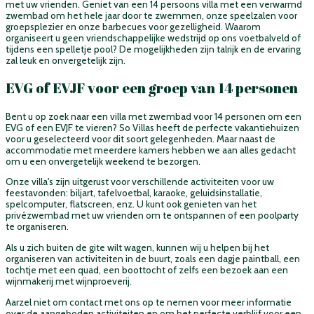
met uw vrienden. Geniet van een 14 persoons villa met een verwarmd
zwembad om het hele jaar door te zwemmen, onze speelzalen voor
groepsplezier en onze barbecues voor gezelligheid. Waarom
organiseert u geen vriendschappelijke wedstrijd op ons voetbalveld of
tijdens een spelletje pool? De mogelijkheden zijn talrijk en de ervaring
zal leuk en onvergetelijk zijn.
EVG of EVJF voor een groep van 14 personen
Bent u op zoek naar een villa met zwembad voor 14 personen om een
EVG of een EVJF te vieren? So Villas heeft de perfecte vakantiehuizen
voor u geselecteerd voor dit soort gelegenheden. Maar naast de
accommodatie met meerdere kamers hebben we aan alles gedacht
om u een onvergetelijk weekend te bezorgen.
Onze villa's zijn uitgerust voor verschillende activiteiten voor uw
feestavonden: biljart, tafelvoetbal, karaoke, geluidsinstallatie,
spelcomputer, flatscreen, enz. U kunt ook genieten van het
privézwembad met uw vrienden om te ontspannen of een poolparty
te organiseren.
Als u zich buiten de gite wilt wagen, kunnen wij u helpen bij het
organiseren van activiteiten in de buurt, zoals een dagje paintball, een
tochtje met een quad, een boottocht of zelfs een bezoek aan een
wijnmakerij met wijnproeverij.
Aarzel niet om contact met ons op te nemen voor meer informatie
over de aangeboden activiteiten en om het perfecte verblijf voor een