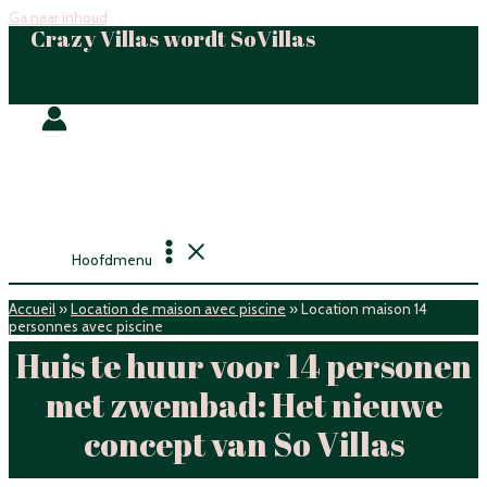
Ga naar inhoud
Crazy Villas wordt SoVillas
Hoofdmenu
Accueil
»
Location de maison avec piscine
»
Location maison 14
personnes avec piscine
Huis te huur voor 14 personen
met zwembad: Het nieuwe
concept van So Villas