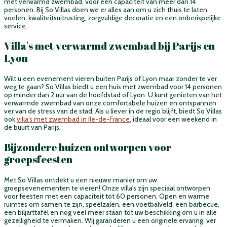
met verwarmd zwembad, voor een capaciteit van meer dan 14
personen. Bij So Villas doen we er alles aan om u zich thuis te laten
voelen: kwaliteitsuitrusting, zorgvuldige decoratie en een onberispelijke
service.
Villa's met verwarmd zwembad bij Parijs en
Lyon
Wilt u een evenement vieren buiten Parijs of Lyon maar zonder te ver
weg te gaan? So Villas biedt u een huis met zwembad voor 14 personen
op minder dan 2 uur van de hoofdstad of Lyon. U kunt genieten van het
verwarmde zwembad van onze comfortabele huizen en ontspannen
ver van de stress van de stad. Als u liever in de regio blijft, biedt So Villas
ook
villa's met zwembad in Ile-de-France
, ideaal voor een weekend in
de buurt van Parijs.
Bijzondere huizen ontworpen voor
groepsfeesten
Met So Villas ontdekt u een nieuwe manier om uw
groepsevenementen te vieren! Onze villa's zijn speciaal ontworpen
voor feesten met een capaciteit tot 60 personen. Open en warme
ruimtes om samen te zijn, speelzalen, een voetbalveld, een barbecue,
een biljarttafel en nog veel meer staan tot uw beschikking om u in alle
gezelligheid te vermaken. Wij garanderen u een originele ervaring, ver