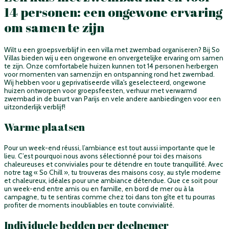
14 personen: een ongewone ervaring
om samen te zijn
Wilt u een groepsverblijf in een villa met zwembad organiseren? Bij So
Villas bieden wij u een ongewone en onvergetelijke ervaring om samen
te zijn. Onze comfortabele huizen kunnen tot 14 personen herbergen
voor momenten van samenzijn en ontspanning rond het zwembad.
Wij hebben voor u geprivatiseerde villa's geselecteerd, ongewone
huizen ontworpen voor groepsfeesten, verhuur met verwarmd
zwembad in de buurt van Parijs en vele andere aanbiedingen voor een
uitzonderlijk verblijf!
Warme plaatsen
Pour un week-end réussi, l’ambiance est tout aussi importante que le
lieu. C’est pourquoi nous avons sélectionné pour toi des maisons
chaleureuses et conviviales pour te détendre en toute tranquillité. Avec
notre tag « So Chill », tu trouveras des maisons cosy, au style moderne
et chaleureux, idéales pour une ambiance détendue. Que ce soit pour
un week-end entre amis ou en famille, en bord de mer ou à la
campagne, tu te sentiras comme chez toi dans ton gîte et tu pourras
profiter de moments inoubliables en toute convivialité.
Individuele bedden per deelnemer