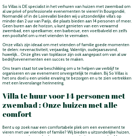
So Villas is DE specialist in het verhuren van huizen met zwembad om
al uw privé of professionele evenementen te vieren! In Bourgondië,
Normandië of in de Loirevallei bieden wij u uitzonderlijke villa's op
minder dan 2 uur van Parijs, die plaats bieden aan 14 personen of meer.
Geen buren aan de horizon, u kunt genieten van een verwarmd
zwembad, een speelkamer, een barbecue, een voetbalveld en zelfs
een pooltafel om u met vrienden te vermaken.
Onze villa's zijn ideaal om met vrienden of familie goede momenten
te delen: nevenactiviteit, verjaardag, Valentijn, oudejaarsavond,
huwelijk... Onze gîtes van topklasse zijn ook aangepast om van al uw
bedrijfsevenementen een succes te maken.
Ons team staat tot uw beschikking om u te helpen uw verblijf te
organiseren en uw evenement onvergetelijk te maken. Bij So Villas is
het ons doel u een unieke ervaring te bezorgen en u te zien vertrekken
met een levenslange herinnering.
Villa te huur voor 14 personen met
zwembad : Onze huizen met alle
comfort
Bent u op zoek naar een comfortabele plek om een evenement te
vieren met uw vrienden of familie? Wij bieden u uitzonderlijke huizen,