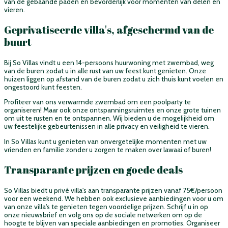
van de gebaande paden en bevorderlijk voor momenten van delen en
vieren.
Geprivatiseerde villa's, afgeschermd van de
buurt
Bij So Villas vindt u een 14-persoons huurwoning met zwembad, weg
van de buren zodat u in alle rust van uw feest kunt genieten. Onze
huizen liggen op afstand van de buren zodat u zich thuis kunt voelen en
ongestoord kunt feesten.
Profiteer van ons verwarmde zwembad om een poolparty te
organiseren! Maar ook onze ontspanningsruimtes en onze grote tuinen
om uit te rusten en te ontspannen. Wij bieden u de mogelijkheid om
uw feestelijke gebeurtenissen in alle privacy en veiligheid te vieren.
In So Villas kunt u genieten van onvergetelijke momenten met uw
vrienden en familie zonder u zorgen te maken over lawaai of buren!
Transparante prijzen en goede deals
So Villas biedt u privé villa's aan transparante prijzen vanaf 75€/persoon
voor een weekend. We hebben ook exclusieve aanbiedingen voor u om
van onze villa's te genieten tegen voordelige prijzen. Schrijf u in op
onze nieuwsbrief en volg ons op de sociale netwerken om op de
hoogte te blijven van speciale aanbiedingen en promoties. Organiseer