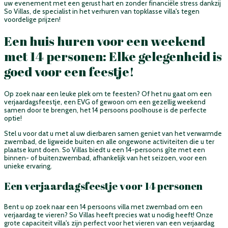
uw evenement met een gerust hart en zonder financiële stress dankzij
So Villas, de specialist in het verhuren van topklasse villa's tegen
voordelige prijzen!
Een huis huren voor een weekend
met 14 personen: Elke gelegenheid is
goed voor een feestje!
Op zoek naar een leuke plek om te feesten? Of het nu gaat om een
verjaardagsfeestje, een EVG of gewoon om een gezellig weekend
samen door te brengen, het 14 persoons poolhouse is de perfecte
optie!
Stel u voor dat u met al uw dierbaren samen geniet van het verwarmde
zwembad, de ligweide buiten en alle ongewone activiteiten die u ter
plaatse kunt doen. So Villas biedt u een 14-persoons gîte met een
binnen- of buitenzwembad, afhankelijk van het seizoen, voor een
unieke ervaring.
Een verjaardagsfeestje voor 14 personen
Bent u op zoek naar een 14 persoons villa met zwembad om een
verjaardag te vieren? So Villas heeft precies wat u nodig heeft! Onze
grote capaciteit villa's zijn perfect voor het vieren van een verjaardag