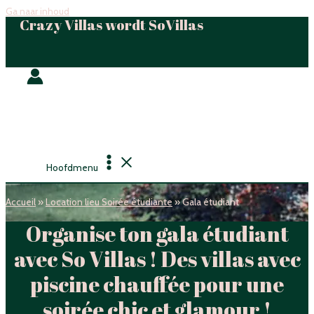
Ga naar inhoud
Crazy Villas wordt SoVillas
Hoofdmenu
Accueil
»
Location lieu Soirée étudiante
»
Gala étudiant
Organise ton gala étudiant
avec So Villas ! Des villas avec
piscine chauffée pour une
soirée chic et glamour !