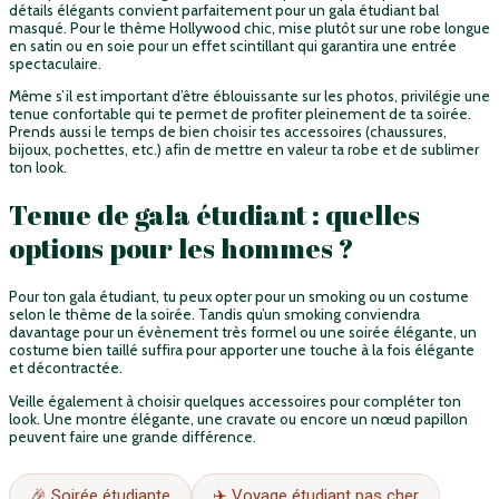
détails élégants convient parfaitement pour un gala étudiant bal
masqué. Pour le thème Hollywood chic, mise plutôt sur une robe longue
en satin ou en soie pour un effet scintillant qui garantira une entrée
spectaculaire.
Même s’il est important d’être éblouissante sur les photos, privilégie une
tenue confortable qui te permet de profiter pleinement de ta soirée.
Prends aussi le temps de bien choisir tes accessoires (chaussures,
bijoux, pochettes, etc.) afin de mettre en valeur ta robe et de sublimer
ton look.
Tenue de gala étudiant : quelles
options pour les hommes ?
Pour ton gala étudiant, tu peux opter pour un smoking ou un costume
selon le thème de la soirée. Tandis qu’un smoking conviendra
davantage pour un évènement très formel ou une soirée élégante, un
costume bien taillé suffira pour apporter une touche à la fois élégante
et décontractée.
Veille également à choisir quelques accessoires pour compléter ton
look. Une montre élégante, une cravate ou encore un nœud papillon
peuvent faire une grande différence.
🎉 Soirée étudiante
✈️ Voyage étudiant pas cher