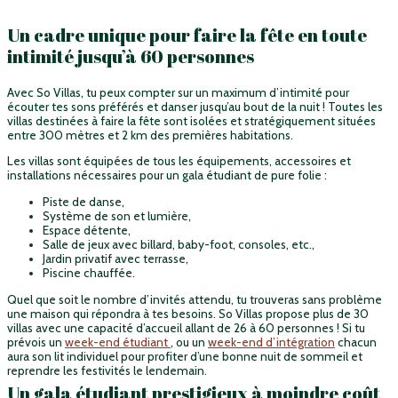
Un cadre unique pour faire la fête en toute
intimité jusqu’à 60 personnes
Avec So Villas, tu peux compter sur un maximum d’intimité pour
écouter tes sons préférés et danser jusqu’au bout de la nuit ! Toutes les
villas destinées à faire la fête sont isolées et stratégiquement situées
entre 300 mètres et 2 km des premières habitations.
Les villas sont équipées de tous les équipements, accessoires et
installations nécessaires pour un gala étudiant de pure folie :
Piste de danse,
Système de son et lumière,
Espace détente,
Salle de jeux avec billard, baby-foot, consoles, etc.,
Jardin privatif avec terrasse,
Piscine chauffée.
Quel que soit le nombre d’invités attendu, tu trouveras sans problème
une maison qui répondra à tes besoins. So Villas propose plus de 30
villas avec une capacité d’accueil allant de 26 à 60 personnes ! Si tu
prévois un
week-end étudiant
, ou un
week-end d’intégration
chacun
aura son lit individuel pour profiter d’une bonne nuit de sommeil et
reprendre les festivités le lendemain.
Un gala étudiant prestigieux à moindre coût