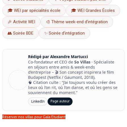
🎓 WEI par spécialités école
🎓 WEI Grandes Écoles
🎉 Activité WEI
🎨 Thème week-end d’intégration
👥 Soirée BDE
✨ Soirée d’intégration
Rédigé par Alexandre Martucci
Co-fondateur et CEO de
So Villas
· Spécialiste
en séjours entre amis & week-ends
d’entreprise – 🎬 Son concept inspirera le film
Budapest (Netflix / Gaumont, 2018).
🧠 Citation culte : “J’ai toujours voulu créer des
lieux où l’on rit, où l’on danse, et où les gens se
souviennent du moment.”
Page auteur
LinkedIn
Réserver nos villas pour Gala Etudiant