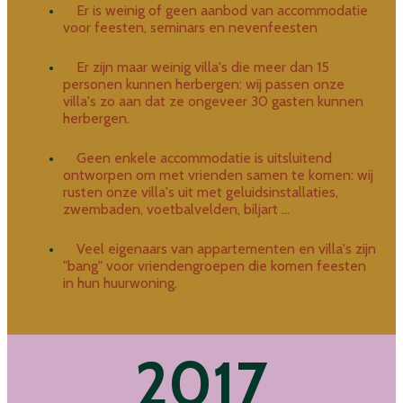
Er is weinig of geen aanbod van accommodatie
voor feesten, seminars en nevenfeesten
Er zijn maar weinig villa's die meer dan 15
personen kunnen herbergen: wij passen onze
villa's zo aan dat ze ongeveer 30 gasten kunnen
herbergen.
Geen enkele accommodatie is uitsluitend
ontworpen om met vrienden samen te komen: wij
rusten onze villa's uit met geluidsinstallaties,
zwembaden, voetbalvelden, biljart ...
Veel eigenaars van appartementen en villa's zijn
"bang" voor vriendengroepen die komen feesten
in hun huurwoning.
2017