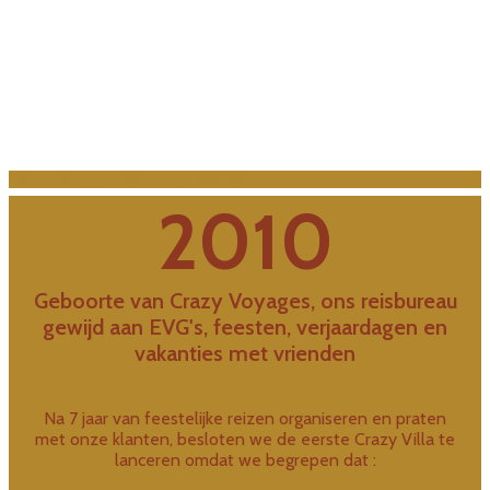
Van Crazy Voyages tot Crazy Villas tot
SoVillas, wij vertellen u ons verhaal!
Home
"De geschiedenis van SoVillas
2010
Geboorte van Crazy Voyages, ons reisbureau
gewijd aan EVG's, feesten, verjaardagen en
vakanties met vrienden
Na 7 jaar van feestelijke reizen organiseren en praten
met onze klanten, besloten we de eerste Crazy Villa te
lanceren omdat we begrepen dat :