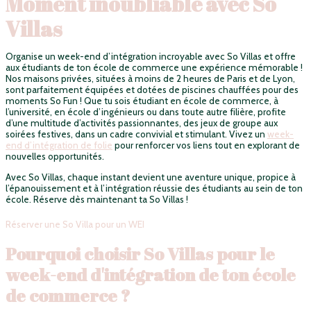
Moment inoubliable avec So
Villas
Organise un week-end d’intégration incroyable avec So Villas et
offre
aux étudiants
de ton école de commerce une expérience mémorable !
Nos maisons privées, situées à moins de 2 heures de Paris et de Lyon,
sont parfaitement équipées et dotées de piscines chauffées pour des
moments So Fun !
Que tu sois étudiant en école de commerce, à
l’université, en école d’ingénieurs ou dans toute autre filière, profite
d’une multitude d’activités passionnantes, des jeux de groupe aux
soirées festives, dans un cadre convivial et stimulant. Vivez un
week-
end d’intégration de folie
pour renforcer vos liens tout en explorant de
nouvelles opportunités.
Avec So Villas, chaque instant devient une aventure unique, propice à
l’épanouissement et à l’intégration réussie des étudiants au sein de ton
école. Réserve dès maintenant ta So Villas !
Réserver une So Villa pour un WEI
Pourquoi choisir So Villas pour le
week-end d'intégration de ton école
de commerce ?