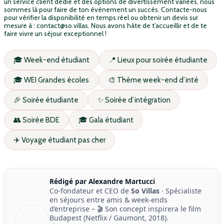
un service client dédié et des options de divertissement variées, nous
sommes là pour faire de ton événement un succès. Contacte-nous
pour vérifier la disponibilité en temps réel ou obtenir un devis sur
mesure à : contact@so.villas. Nous avons hâte de t’accueillir et de te
faire vivre un séjour exceptionnel !
🎓 Week-end étudiant
📍 Lieux pour soirée étudiante
🎓 WEI Grandes écoles
🎨 Thème week-end d’inté
🎉 Soirée étudiante
✨ Soirée d’intégration
👥 Soirée BDE
🎓 Gala étudiant
✈️ Voyage étudiant pas cher
Rédigé par Alexandre Martucci
Co-fondateur et CEO de
So Villas
· Spécialiste
en séjours entre amis & week-ends
d’entreprise – 🎬 Son concept inspirera le film
Budapest (Netflix / Gaumont, 2018).