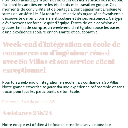
nombreux avantages. Il permet de créer des liens solides dès le début,
facilitant les amitiés entre les étudiants et le travail en groupe. Ces
moments de convivialité et de partage aident également à réduire le
stress et l’anxiété liés à la rentrée. Les activités organisées favorisent la
découverte de l’environnement scolaire et de ses ressources. Ce type
d’événement renforce l’esprit d’équipe, l’entraide et la cohésion de
groupe. En fin de compte, un week-end d’intégration pose les bases
d’une expérience scolaire enrichissante et collaborative.
Week-end d’intégration en école de
commerce ou d’ingénieur réussi
avec So Villas et son service client
exceptionnel
Pour ton week-end d’intégration en école, fais confiance à So Villas.
Notre grande expertise te garantira une expérience mémorable et sans
tracas pour tous les participants de ton école.
Réserve ta So Villa pour un WEI
Assistance 24h/24
Notre équipe est dédiée à te fournir le meilleur service possible