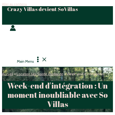
Aller au contenu
Crazy Villas devient SoVillas
Main Menu
Accueil
»
Location lieu Soirée étudiante
»
Week-end d’intégration
Week-end d'intégration : Un
moment inoubliable avec So
Villas