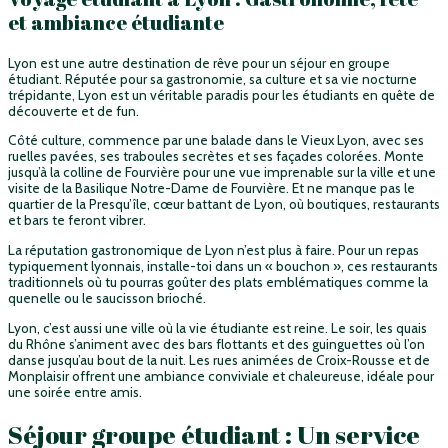
et ambiance étudiante
Lyon est une autre destination de rêve pour un séjour en groupe
étudiant. Réputée pour sa gastronomie, sa culture et sa vie nocturne
trépidante, Lyon est un véritable paradis pour les étudiants en quête de
découverte et de fun.
Côté culture, commence par une balade dans le Vieux Lyon, avec ses
ruelles pavées, ses traboules secrètes et ses façades colorées. Monte
jusqu’à la colline de Fourvière pour une vue imprenable sur la ville et une
visite de la Basilique Notre-Dame de Fourvière. Et ne manque pas le
quartier de la Presqu’île, cœur battant de Lyon, où boutiques, restaurants
et bars te feront vibrer.
La réputation gastronomique de Lyon n’est plus à faire. Pour un repas
typiquement lyonnais, installe-toi dans un « bouchon », ces restaurants
traditionnels où tu pourras goûter des plats emblématiques comme la
quenelle ou le saucisson brioché.
Lyon, c’est aussi une ville où la vie étudiante est reine. Le soir, les quais
du Rhône s’animent avec des bars flottants et des guinguettes où l’on
danse jusqu’au bout de la nuit. Les rues animées de Croix-Rousse et de
Monplaisir offrent une ambiance conviviale et chaleureuse, idéale pour
une soirée entre amis.
Séjour groupe étudiant : Un service