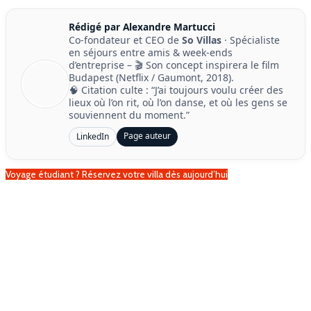
Rédigé par Alexandre Martucci
Co-fondateur et CEO de
So Villas
· Spécialiste
en séjours entre amis & week-ends
d’entreprise – 🎬 Son concept inspirera le film
Budapest (Netflix / Gaumont, 2018).
🧠 Citation culte : “J’ai toujours voulu créer des
lieux où l’on rit, où l’on danse, et où les gens se
souviennent du moment.”
Page auteur
LinkedIn
Voyage étudiant ? Réservez votre villa dès aujourd’hui