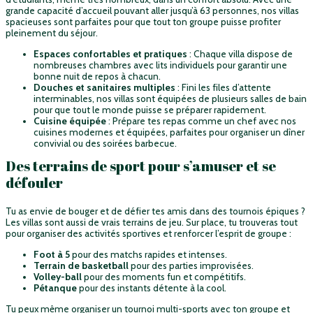
grande capacité d’accueil pouvant aller jusqu’à 63 personnes, nos villas
spacieuses sont parfaites pour que tout ton groupe puisse profiter
pleinement du séjour.
Espaces confortables et pratiques
: Chaque villa dispose de
nombreuses chambres avec lits individuels pour garantir une
bonne nuit de repos à chacun.
Douches et sanitaires multiples
: Fini les files d’attente
interminables, nos villas sont équipées de plusieurs salles de bain
pour que tout le monde puisse se préparer rapidement.
Cuisine équipée
: Prépare tes repas comme un chef avec nos
cuisines modernes et équipées, parfaites pour organiser un dîner
convivial ou des soirées barbecue.
Des terrains de sport pour s’amuser et se
défouler
Tu as envie de bouger et de défier tes amis dans des tournois épiques ?
Les villas sont aussi de vrais terrains de jeu. Sur place, tu trouveras tout
pour organiser des activités sportives et renforcer l’esprit de groupe :
Foot à 5
pour des matchs rapides et intenses.
Terrain de basketball
pour des parties improvisées.
Volley-ball
pour des moments fun et compétitifs.
Pétanque
pour des instants détente à la cool.
Tu peux même organiser un tournoi multi-sports avec ton groupe et