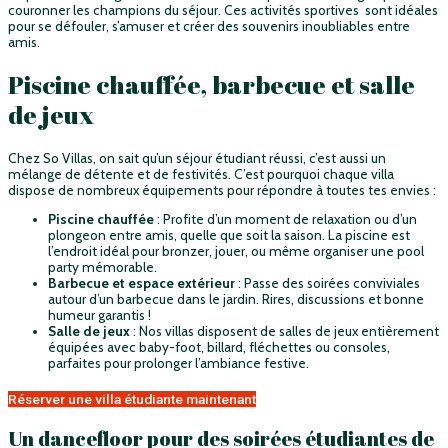
couronner les champions du séjour. Ces activités sportives sont idéales
pour se défouler, s’amuser et créer des souvenirs inoubliables entre
amis.
Piscine chauffée, barbecue et salle
de jeux
Chez So Villas, on sait qu’un séjour étudiant réussi, c’est aussi un
mélange de détente et de festivités. C’est pourquoi chaque villa
dispose de nombreux équipements pour répondre à toutes tes envies :
Piscine chauffée
: Profite d’un moment de relaxation ou d’un
plongeon entre amis, quelle que soit la saison. La piscine est
l’endroit idéal pour bronzer, jouer, ou même organiser une pool
party mémorable.
Barbecue et espace extérieur
: Passe des soirées conviviales
autour d’un barbecue dans le jardin. Rires, discussions et bonne
humeur garantis !
Salle de jeux
: Nos villas disposent de salles de jeux entièrement
équipées avec baby-foot, billard, fléchettes ou consoles,
parfaites pour prolonger l’ambiance festive.
Réserver une villa étudiante maintenant
Un dancefloor pour des soirées étudiantes de