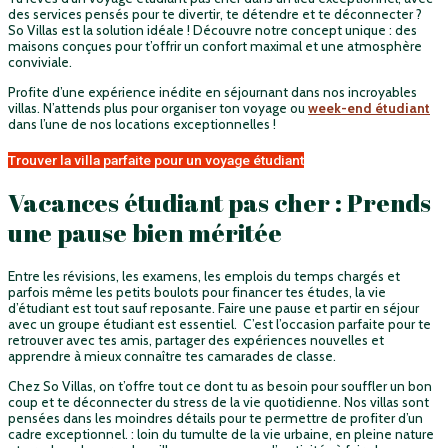
des services pensés pour te divertir, te détendre et te déconnecter ?
So Villas est la solution idéale ! Découvre notre concept unique : des
maisons conçues pour t’offrir un confort maximal et une atmosphère
conviviale.
Profite d’une expérience inédite en séjournant dans nos incroyables
villas. N’attends plus pour organiser ton voyage ou
week-end étudiant
dans l’une de nos locations exceptionnelles !
Trouver la villa parfaite pour un voyage étudiant
Vacances étudiant pas cher : Prends
une pause bien méritée
Entre les révisions, les examens, les emplois du temps chargés et
parfois même les petits boulots pour financer tes études, la vie
d’étudiant est tout sauf reposante. Faire une pause et partir en séjour
avec un groupe étudiant est essentiel. C’est l’occasion parfaite pour te
retrouver avec tes amis, partager des expériences nouvelles et
apprendre à mieux connaître tes camarades de classe.
Chez So Villas, on t’offre tout ce dont tu as besoin pour souffler un bon
coup et te déconnecter du stress de la vie quotidienne. Nos villas sont
pensées dans les moindres détails pour te permettre de profiter d’un
cadre exceptionnel. : loin du tumulte de la vie urbaine, en pleine nature