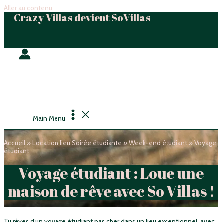
Aller au contenu
Crazy Villas devient SoVillas
Main Menu
Accueil
»
Location lieu Soirée étudiante
»
Week-end étudiant
»
Voyage
étudiant
Voyage étudiant : Loue une
maison de rêve avec So Villas !
Tu rêves d’un voyage étudiant pas cher dans un lieu exceptionnel, avec