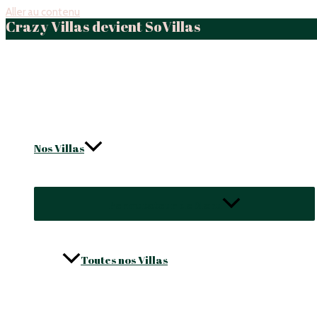
Aller au contenu
Crazy Villas devient SoVillas
Nos Villas
Permutateur de Menu
Toutes nos Villas