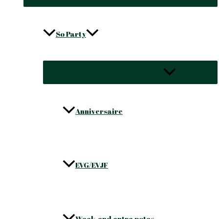
So Party
Permutateur de Menu
Anniversaire
EVG/EVJF
Week-end entre potes