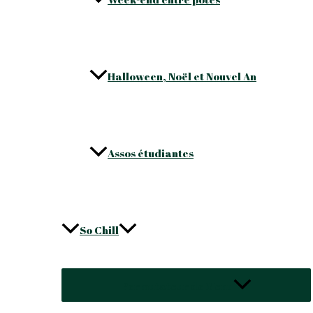
Halloween, Noël et Nouvel An
Assos étudiantes
So Chill
Permutateur de Menu