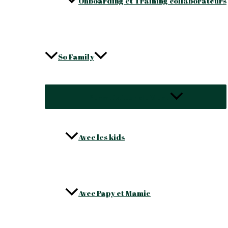
Onboarding et Training collaborateurs
So Family
Permutateur de Menu
Avec les kids
Avec Papy et Mamie