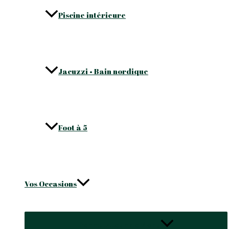
Piscine intérieure
Jacuzzi • Bain nordique
Foot à 5
Vos Occasions
Permutateur de Menu