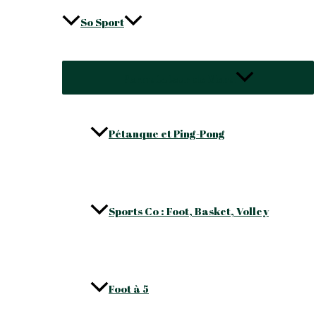
So Sport
Permutateur de Menu
Pétanque et Ping-Pong
Sports Co : Foot, Basket, Volley
Foot à 5