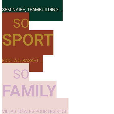
SÉMINAIRE, TEAMBUILDING ...
SO
SPORT
FOOT À 5, BASKET ...
SO
FAMILY
VILLAS IDÉALES POUR LES KIDS !