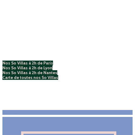
moins de 2h de Paris, Lyon
et Nantes.
Location de Maisons, Villas et Gîtes parfaits
pour vos Anniversaires, Séminaires Entreprise,
Weekends en famille ou entre amis, vos
EVG/EVJF ,
Nos So Villas à 2h de Paris
Nos So Villas à 2h de Lyon
Nos So Villas à 2h de Nantes
Carte de toutes nos So Villas
Accueil