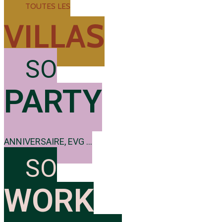
TOUTES LES
VILLAS
SO
PARTY
ANNIVERSAIRE, EVG ...
SO
WORK