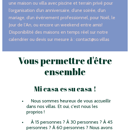
une maison ou villa avec piscine et terrain privé pour
l’organisation d’un anniversaire, d’une soirée, d’un
mariage, d’un événement professionnel, pour Noël, le
Jour de l’An, ou encore un weekend entre amis!
Disponibilité des maisons en temps réel sur notre
calendrier ou devis sur mesure à : contact@so.villas
Vous permettre d'être
ensemble
Mi casa es su casa !
Nous sommes heureux de vous accueillir
dans nos villas. Et oui, c'est nous les
proprios !
À 15 personnes ? À 30 personnes ? À 45
personnes ? À 60 personnes ? Nous avons