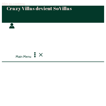
Aller au contenu
Crazy Villas devient SoVillas
Main Menu
Location de Maisons isolées
avec piscine chauffée pour
un weekend avec villa à