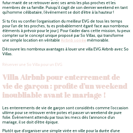
futur marié de se retrouver avec ses amis les plus proches et les
membres de sa famille. Puisqu’il s’agit de son dernier weekend en tant
qu’homme célibataire, l’événement se doit d’être à la hauteur !
Si tu t’es vu confier l’organisation du meilleur EVG de tous les temps
pour l’un de tes proches, tu es probablement égaré face aux nombreux
éléments à prévoir pour le jour J. Pour t’aider dans cette mission, tu peux
compter sur le concept unique proposé par So Villas, qui transforme
une simple location en véritable
Airbnb soirée
mémorable.
Découvre les nombreux avantages à louer une villa EVG Airbnb avec So
Villas.
Réserver une So Villa pour un EVG
Villa Airbnb pour enterrement de
vie de garçon : profite d’un weekend
inoubliable avant le mariage !
Les enterrements de vie de garçon sont considérés comme l’occasion
ultime pour se retrouver entre potes et passer un weekend de pure
folie. Évènement attendu par tous les mecs dès l’annonce d’un
mariage, il se doit d’être épique.
Plutôt que d’organiser une simple virée en ville pour la durée d’une