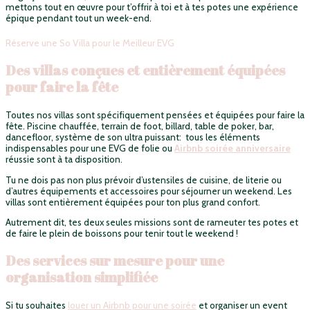
mettons tout en œuvre pour t’offrir à toi et à tes potes une expérience
épique pendant tout un week-end.
Réserve une So Villa pour le Meilleur EVG
Des villas conçues et entièrement équipées
pour faire la fête
Toutes nos villas sont spécifiquement pensées et équipées pour faire la
fête. Piscine chauffée, terrain de foot, billard, table de poker, bar,
dancefloor, système de son ultra puissant: tous les éléments
indispensables pour une EVG de folie ou
Airbnb soirée anniversaire
réussie sont à ta disposition.
Tu ne dois pas non plus prévoir d’ustensiles de cuisine, de literie ou
d’autres équipements et accessoires pour séjourner un weekend. Les
villas sont entièrement équipées pour ton plus grand confort.
Autrement dit, tes deux seules missions sont de rameuter tes potes et
de faire le plein de boissons pour tenir tout le weekend !
Des services sur mesure pour une
organisation simplifiée
Si tu souhaites
louer un Airbnb pour une soirée
et organiser un event