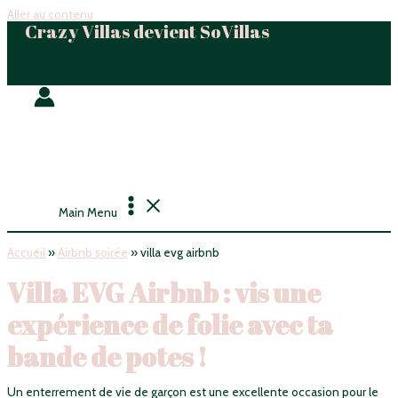
Aller au contenu
Crazy Villas devient SoVillas
Main Menu
Accueil
»
Airbnb soirée
»
villa evg airbnb
Villa EVG Airbnb : vis une
expérience de folie avec ta
bande de potes !
Un enterrement de vie de garçon est une excellente occasion pour le