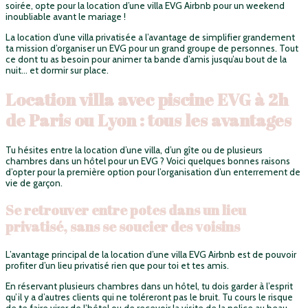
soirée, opte pour la location d’une villa EVG Airbnb pour un weekend
inoubliable avant le mariage !
La location d’une villa privatisée a l’avantage de simplifier grandement
ta mission d’organiser un EVG pour un grand groupe de personnes. Tout
ce dont tu as besoin pour animer ta bande d’amis jusqu’au bout de la
nuit… et dormir sur place.
Location villa avec piscine EVG à 2h
de Paris ou Lyon : tous les avantages
Tu hésites entre la location d’une villa, d’un gîte ou de plusieurs
chambres dans un hôtel pour un EVG ? Voici quelques bonnes raisons
d’opter pour la première option pour l’organisation d’un enterrement de
vie de garçon.
Se retrouver entre potes dans un lieu
privatisé, sans se soucier des voisins
L’avantage principal de la location d’une villa EVG Airbnb est de pouvoir
profiter d’un lieu privatisé rien que pour toi et tes amis.
En réservant plusieurs chambres dans un hôtel, tu dois garder à l’esprit
qu’il y a d’autres clients qui ne toléreront pas le bruit. Tu cours le risque
de te faire virer de l’hôtel ou de recevoir la visite de la police au beau