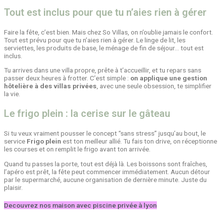
Tout est inclus pour que tu n’aies rien à gérer
Faire la fête, c’est bien. Mais chez So Villas, on n’oublie jamais le confort.
Tout est prévu pour que tu n’aies rien à gérer. Le linge de lit, les
serviettes, les produits de base, le ménage de fin de séjour… tout est
inclus.
Tu arrives dans une villa propre, prête à t’accueillir, et tu repars sans
passer deux heures à frotter. C’est simple :
on applique une gestion
hôtelière à des villas privées
, avec une seule obsession, te simplifier
la vie.
Le frigo plein : la cerise sur le gâteau
Si tu veux vraiment pousser le concept “sans stress” jusqu’au bout, le
service
Frigo plein
est ton meilleur allié. Tu fais ton drive, on réceptionne
les courses et on remplit le frigo avant ton arrivée.
Quand tu passes la porte, tout est déjà là. Les boissons sont fraîches,
l’apéro est prêt, la fête peut commencer immédiatement. Aucun détour
par le supermarché, aucune organisation de dernière minute. Juste du
plaisir.
Decouvrez nos maison avec piscine privée à lyon