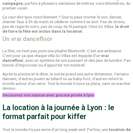
campagne
, parfois à plusieurs centaines de mètres, voire kilomètres, du
premier voisin.
Ça veut dire quoi concrètement ? Que tu peux monter le son, danser,
chanter faux à 3h du matin et célébrer comme il se doit. Pas de stress,
pas de regards noirs, pas de coup de fil paniqué. Chez So Villas,
le droit
de faire la fête est inclus dans la location
.
Un vrai dancefloor
La fête, ce n’est pas juste une playlist Bluetooth. C’est une ambiance.
C’est pour ça que chaque villa So Villas est équipée d’un
vrai
dancefloor
, avec un système de son puissant et des jeux de lumière. Pas
besoin d’improviser ou d’apporter ton matériel.
Après la piscine et le dîner, la soirée prend une autre dimension. Certains
dansent, d’autres jouent au billard ou au baby-foot, d’autres refont le
monde autour d’un verre. Tout le monde trouve sa place, sans se marcher
dessus.
Decouvrez nos maison avec piscine privée à lyon
La location à la journée à Lyon : le
format parfait pour kiffer
Tout le monde n’a pas envie d’un long week-end. Parfois, une
location de