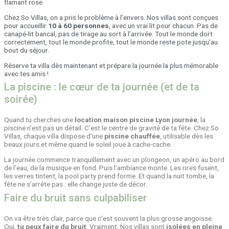
flamant rose.
Chez So Villas, on a pris le problème à l’envers. Nos villas sont conçues
pour accueillir
10 à 60 personnes
, avec un vrai lit pour chacun. Pas de
canapé-lit bancal, pas de tirage au sort à l’arrivée. Tout le monde dort
correctement, tout le monde profite, tout le monde reste pote jusqu’au
bout du séjour.
Réserve ta villa dès maintenant et prépare la journée la plus mémorable
avec tes amis !
La piscine : le cœur de ta journée (et de ta
soirée)
Quand tu cherches une
location maison piscine Lyon journée
, la
piscine n’est pas un détail. C’est le centre de gravité de ta fête. Chez So
Villas, chaque villa dispose d’une
piscine chauffée
, utilisable dès les
beaux jours et même quand le soleil joue à cache-cache.
La journée commence tranquillement avec un plongeon, un apéro au bord
de l’eau, de la musique en fond. Puis l’ambiance monte. Les rires fusent,
les verres tintent, la pool party prend forme. Et quand la nuit tombe, la
fête ne s’arrête pas : elle change juste de décor.
Faire du bruit sans culpabiliser
On va être très clair, parce que c’est souvent la plus grosse angoisse.
Oui,
tu peux faire du bruit
. Vraiment. Nos villas sont
isolées en pleine