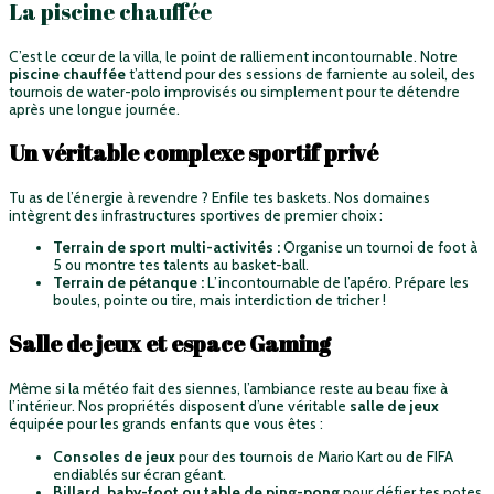
La piscine chauffée
C’est le cœur de la villa, le point de ralliement incontournable. Notre
piscine chauffée
t’attend pour des sessions de farniente au soleil, des
tournois de water-polo improvisés ou simplement pour te détendre
après une longue journée.
Un véritable complexe sportif privé
Tu as de l’énergie à revendre ? Enfile tes baskets. Nos domaines
intègrent des infrastructures sportives de premier choix :
Terrain de sport multi-activités :
Organise un tournoi de foot à
5 ou montre tes talents au basket-ball.
Terrain de pétanque :
L’incontournable de l’apéro. Prépare les
boules, pointe ou tire, mais interdiction de tricher !
Salle de jeux et espace Gaming
Même si la météo fait des siennes, l’ambiance reste au beau fixe à
l’intérieur. Nos propriétés disposent d’une véritable
salle de jeux
équipée pour les grands enfants que vous êtes :
Consoles de jeux
pour des tournois de Mario Kart ou de FIFA
endiablés sur écran géant.
Billard, baby-foot ou table de ping-pong
pour défier tes potes