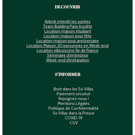
DECOUVRIR
Airbnb interdit les soirées
Team Building Paris Insolite
Location maison étudiant
Location maison pour fête
Location maison pour anniversaire
Location Maison 20 personnes en Week-end
Location villa piscine Île de France
Séminaire d'entreprise
Week-end d'intégration
S'INFORMER
Bruit dans les So Villas
Paiement sécurisé
Rejoignez-nous !
Mentions Légales
Politique de Confidentialité
So Villas dans la Presse
COVID-19
CGV