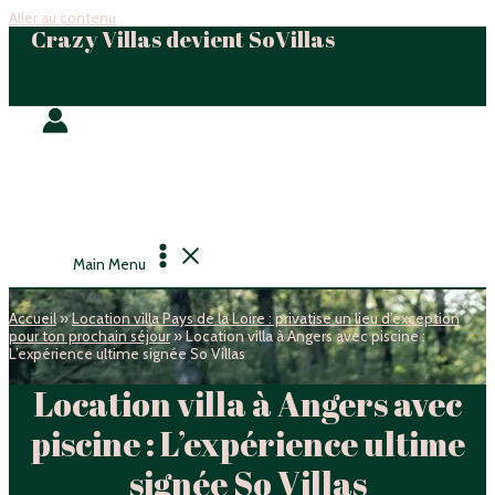
Aller au contenu
Crazy Villas devient SoVillas
Main Menu
Accueil
»
Location villa Pays de la Loire : privatise un lieu d’exception
pour ton prochain séjour
»
Location villa à Angers avec piscine :
L’expérience ultime signée So Villas
Location villa à Angers avec
piscine : L’expérience ultime
signée So Villas