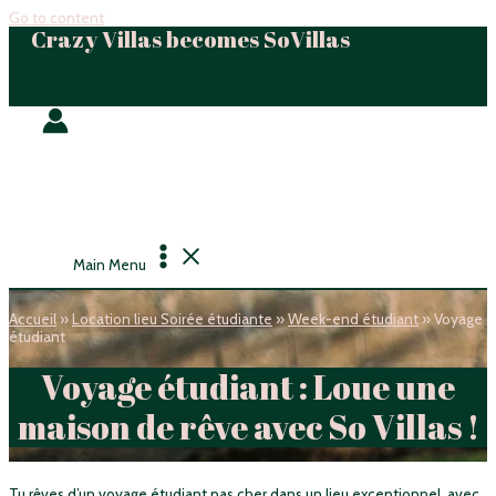
Go to content
Crazy Villas becomes SoVillas
Main Menu
Accueil
»
Location lieu Soirée étudiante
»
Week-end étudiant
»
Voyage
étudiant
Voyage étudiant : Loue une
maison de rêve avec So Villas !
Tu rêves d’un voyage étudiant pas cher dans un lieu exceptionnel, avec