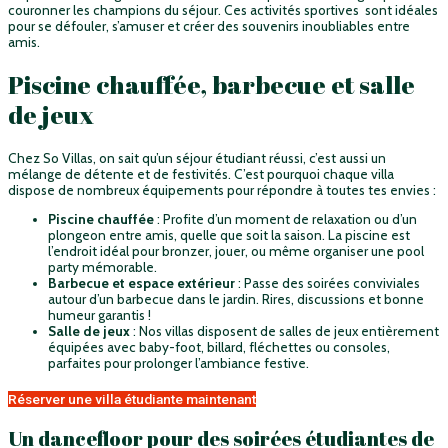
couronner les champions du séjour. Ces activités sportives sont idéales
pour se défouler, s’amuser et créer des souvenirs inoubliables entre
amis.
Piscine chauffée, barbecue et salle
de jeux
Chez So Villas, on sait qu’un séjour étudiant réussi, c’est aussi un
mélange de détente et de festivités. C’est pourquoi chaque villa
dispose de nombreux équipements pour répondre à toutes tes envies :
Piscine chauffée
: Profite d’un moment de relaxation ou d’un
plongeon entre amis, quelle que soit la saison. La piscine est
l’endroit idéal pour bronzer, jouer, ou même organiser une pool
party mémorable.
Barbecue et espace extérieur
: Passe des soirées conviviales
autour d’un barbecue dans le jardin. Rires, discussions et bonne
humeur garantis !
Salle de jeux
: Nos villas disposent de salles de jeux entièrement
équipées avec baby-foot, billard, fléchettes ou consoles,
parfaites pour prolonger l’ambiance festive.
Réserver une villa étudiante maintenant
Un dancefloor pour des soirées étudiantes de