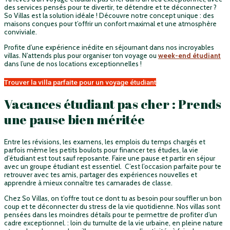
des services pensés pour te divertir, te détendre et te déconnecter ?
So Villas est la solution idéale ! Découvre notre concept unique : des
maisons conçues pour t’offrir un confort maximal et une atmosphère
conviviale.
Profite d’une expérience inédite en séjournant dans nos incroyables
villas. N’attends plus pour organiser ton voyage ou
week-end étudiant
dans l’une de nos locations exceptionnelles !
Trouver la villa parfaite pour un voyage étudiant
Vacances étudiant pas cher : Prends
une pause bien méritée
Entre les révisions, les examens, les emplois du temps chargés et
parfois même les petits boulots pour financer tes études, la vie
d’étudiant est tout sauf reposante. Faire une pause et partir en séjour
avec un groupe étudiant est essentiel. C’est l’occasion parfaite pour te
retrouver avec tes amis, partager des expériences nouvelles et
apprendre à mieux connaître tes camarades de classe.
Chez So Villas, on t’offre tout ce dont tu as besoin pour souffler un bon
coup et te déconnecter du stress de la vie quotidienne. Nos villas sont
pensées dans les moindres détails pour te permettre de profiter d’un
cadre exceptionnel. : loin du tumulte de la vie urbaine, en pleine nature