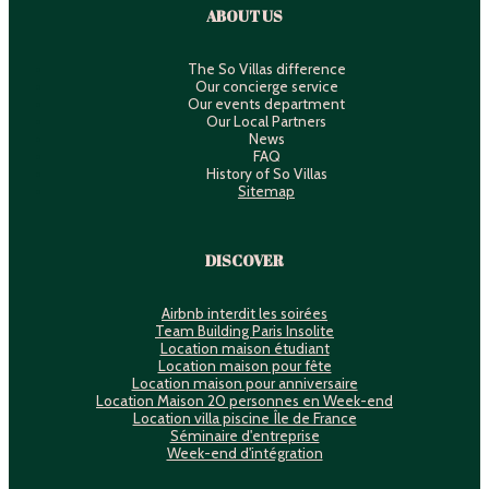
ABOUT US
The So Villas difference
Our concierge service
Our events department
Our Local Partners
News
FAQ
History of So Villas
Sitemap
DISCOVER
Airbnb interdit les soirées
Team Building Paris Insolite
Location maison étudiant
Location maison pour fête
Location maison pour anniversaire
Location Maison 20 personnes en Week-end
Location villa piscine Île de France
Séminaire d'entreprise
Week-end d'intégration