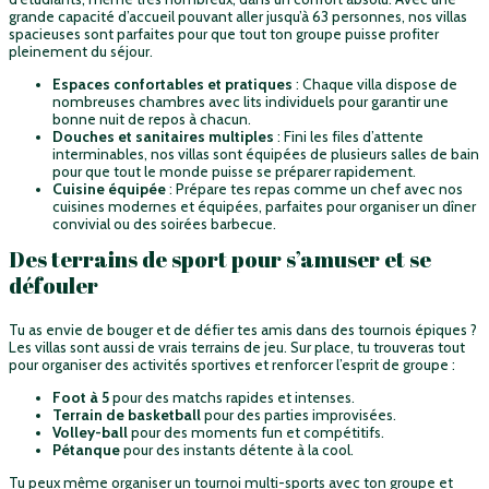
grande capacité d’accueil pouvant aller jusqu’à 63 personnes, nos villas
spacieuses sont parfaites pour que tout ton groupe puisse profiter
pleinement du séjour.
Espaces confortables et pratiques
: Chaque villa dispose de
nombreuses chambres avec lits individuels pour garantir une
bonne nuit de repos à chacun.
Douches et sanitaires multiples
: Fini les files d’attente
interminables, nos villas sont équipées de plusieurs salles de bain
pour que tout le monde puisse se préparer rapidement.
Cuisine équipée
: Prépare tes repas comme un chef avec nos
cuisines modernes et équipées, parfaites pour organiser un dîner
convivial ou des soirées barbecue.
Des terrains de sport pour s’amuser et se
défouler
Tu as envie de bouger et de défier tes amis dans des tournois épiques ?
Les villas sont aussi de vrais terrains de jeu. Sur place, tu trouveras tout
pour organiser des activités sportives et renforcer l’esprit de groupe :
Foot à 5
pour des matchs rapides et intenses.
Terrain de basketball
pour des parties improvisées.
Volley-ball
pour des moments fun et compétitifs.
Pétanque
pour des instants détente à la cool.
Tu peux même organiser un tournoi multi-sports avec ton groupe et