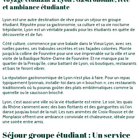
et ambiance étudiante
Lyon est une autre destination de rêve pour un séjour en groupe
étudiant. Réputée pour sa gastronomie, sa culture et sa vie nocturne
trépidante, Lyon est un véritable paradis pour les étudiants en quête de
découverte et de fun.
Côté culture, commence par une balade dans le Vieux Lyon, avec ses
ruelles pavées, ses traboules secrètes et ses façades colorées. Monte
jusqu’à la colline de Fourvière pour une vue imprenable sur la ville et une
visite de la Basilique Notre-Dame de Fourvière. Et ne manque pas le
quartier de la Presqu’île, cœur battant de Lyon, où boutiques, restaurants
et bars te feront vibrer.
La réputation gastronomique de Lyon n’est plus à faire. Pour un repas
typiquement lyonnais, installe-toi dans un « bouchon », ces restaurants
traditionnels où tu pourras goûter des plats emblématiques comme la
quenelle ou le saucisson brioché.
Lyon, c’est aussi une ville où la vie étudiante est reine. Le soir, les quais
du Rhône s’animent avec des bars flottants et des guinguettes où l’on
danse jusqu’au bout de la nuit. Les rues animées de Croix-Rousse et de
Monplaisir offrent une ambiance conviviale et chaleureuse, idéale pour
une soirée entre amis.
Séjour groupe étudiant : Un service