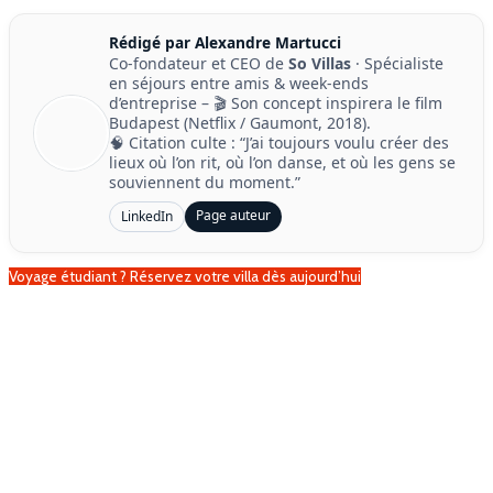
Rédigé par Alexandre Martucci
Co-fondateur et CEO de
So Villas
· Spécialiste
en séjours entre amis & week-ends
d’entreprise – 🎬 Son concept inspirera le film
Budapest (Netflix / Gaumont, 2018).
🧠 Citation culte : “J’ai toujours voulu créer des
lieux où l’on rit, où l’on danse, et où les gens se
souviennent du moment.”
Page auteur
LinkedIn
Voyage étudiant ? Réservez votre villa dès aujourd’hui