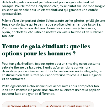
détails élégants convient parfaitement pour un gala étudiant bal
masqué. Pour le thème Hollywood chic, mise plutôt sur une robe longue
en satin ou en soie pour un effet scintillant qui garantira une entrée
spectaculaire.
Même s’il est important d’être éblouissante sur les photos, privilégie une
tenue confortable qui te permet de profiter pleinement de ta soirée.
Prends aussi le temps de bien choisir tes accessoires (chaussures,
bijoux, pochettes, etc.) afin de mettre en valeur ta robe et de sublimer
ton look.
Tenue de gala étudiant : quelles
options pour les hommes ?
Pour ton gala étudiant, tu peux opter pour un smoking ou un costume
selon le thème de la soirée. Tandis qu’un smoking conviendra
davantage pour un évènement très formel ou une soirée élégante, un
costume bien taillé suffira pour apporter une touche à la fois élégante
et décontractée.
Veille également à choisir quelques accessoires pour compléter ton
look. Une montre élégante, une cravate ou encore un nœud papillon
peuvent faire une grande différence.
🎉 Soirée étudiante
✈️ Voyage étudiant pas cher