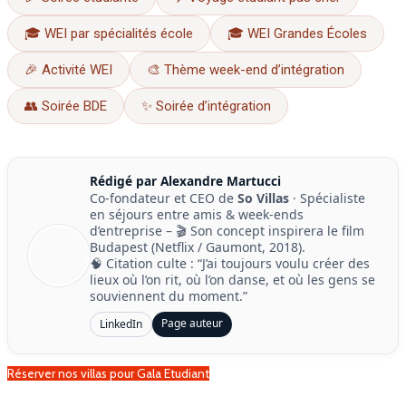
🎓 WEI par spécialités école
🎓 WEI Grandes Écoles
🎉 Activité WEI
🎨 Thème week-end d’intégration
👥 Soirée BDE
✨ Soirée d’intégration
Rédigé par Alexandre Martucci
Co-fondateur et CEO de
So Villas
· Spécialiste
en séjours entre amis & week-ends
d’entreprise – 🎬 Son concept inspirera le film
Budapest (Netflix / Gaumont, 2018).
🧠 Citation culte : “J’ai toujours voulu créer des
lieux où l’on rit, où l’on danse, et où les gens se
souviennent du moment.”
Page auteur
LinkedIn
Réserver nos villas pour Gala Etudiant