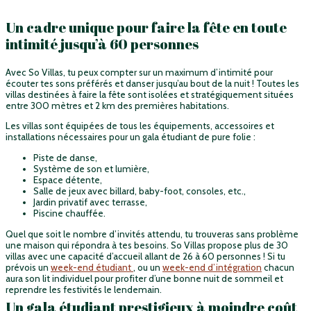
Un cadre unique pour faire la fête en toute
intimité jusqu’à 60 personnes
Avec So Villas, tu peux compter sur un maximum d’intimité pour
écouter tes sons préférés et danser jusqu’au bout de la nuit ! Toutes les
villas destinées à faire la fête sont isolées et stratégiquement situées
entre 300 mètres et 2 km des premières habitations.
Les villas sont équipées de tous les équipements, accessoires et
installations nécessaires pour un gala étudiant de pure folie :
Piste de danse,
Système de son et lumière,
Espace détente,
Salle de jeux avec billard, baby-foot, consoles, etc.,
Jardin privatif avec terrasse,
Piscine chauffée.
Quel que soit le nombre d’invités attendu, tu trouveras sans problème
une maison qui répondra à tes besoins. So Villas propose plus de 30
villas avec une capacité d’accueil allant de 26 à 60 personnes ! Si tu
prévois un
week-end étudiant
, ou un
week-end d’intégration
chacun
aura son lit individuel pour profiter d’une bonne nuit de sommeil et
reprendre les festivités le lendemain.
Un gala étudiant prestigieux à moindre coût