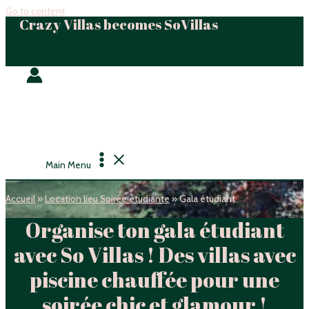
Go to content
Crazy Villas becomes SoVillas
Main Menu
Accueil
»
Location lieu Soirée étudiante
»
Gala étudiant
Organise ton gala étudiant
avec So Villas ! Des villas avec
piscine chauffée pour une
soirée chic et glamour !