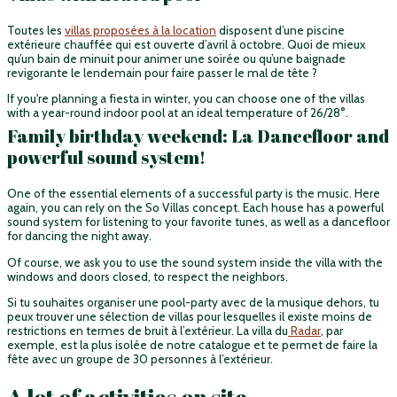
Toutes les
villas proposées à la location
disposent d’une piscine
extérieure chauffée qui est ouverte d’avril à octobre. Quoi de mieux
qu’un bain de minuit pour animer une soirée ou qu’une baignade
revigorante le lendemain pour faire passer le mal de tête ?
If you're planning a fiesta in winter, you can choose one of the villas
with a year-round indoor pool at an ideal temperature of 26/28°.
Family birthday weekend: La Dancefloor and
powerful sound system!
One of the essential elements of a successful party is the music. Here
again, you can rely on the So Villas concept. Each house has a powerful
sound system for listening to your favorite tunes, as well as a dancefloor
for dancing the night away.
Of course, we ask you to use the sound system inside the villa with the
windows and doors closed, to respect the neighbors.
Si tu souhaites organiser une pool-party avec de la musique dehors, tu
peux trouver une sélection de villas pour lesquelles il existe moins de
restrictions en termes de bruit à l’extérieur. La villa du
Radar
, par
exemple, est la plus isolée de notre catalogue et te permet de faire la
fête avec un groupe de 30 personnes à l’extérieur.
A lot of activities on site