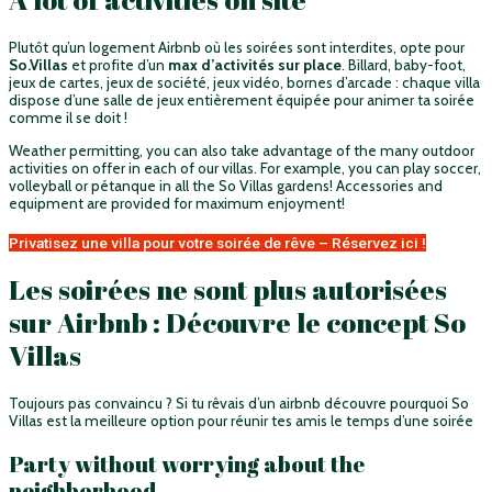
Plutôt qu’un logement Airbnb où les soirées sont interdites, opte pour
So.Villas
et profite d’un
max d’activités sur place
. Billard, baby-foot,
jeux de cartes, jeux de société, jeux vidéo, bornes d’arcade : chaque villa
dispose d’une salle de jeux entièrement équipée pour animer ta soirée
comme il se doit !
Weather permitting, you can also take advantage of the many outdoor
activities on offer in each of our villas. For example, you can play soccer,
volleyball or pétanque in all the So Villas gardens! Accessories and
equipment are provided for maximum enjoyment!
Privatisez une villa pour votre soirée de rêve – Réservez ici !
Les soirées ne sont plus autorisées
sur Airbnb : Découvre le concept So
Villas
Toujours pas convaincu ?
Si tu
rêvais
d’un airbnb découvre pourquoi So
Villas est la meilleure option pour réunir tes amis le temps d’une soirée
Party without worrying about the
neighborhood