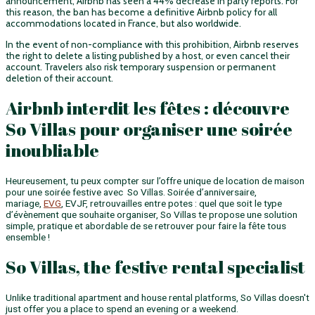
announcement, Airbnb has seen a 44% decrease in party reports. For
this reason, the ban has become a definitive Airbnb policy for all
accommodations located in France, but also worldwide.
In the event of non-compliance with this prohibition, Airbnb reserves
the right to delete a listing published by a host, or even cancel their
account. Travelers also risk temporary suspension or permanent
deletion of their account.
Airbnb interdit les fêtes : découvre
So Villas pour organiser une soirée
inoubliable
Heureusement, tu peux compter sur l’offre unique de location de maison
pour une soirée festive avec So Villas. Soirée d’anniversaire,
mariage,
EVG
, EVJF, retrouvailles entre potes : quel que soit le type
d’évènement que souhaite organiser, So Villas te propose une solution
simple, pratique et abordable de se retrouver pour faire la fête tous
ensemble !
So Villas, the festive rental specialist
Unlike traditional apartment and house rental platforms, So Villas doesn't
just offer you a place to spend an evening or a weekend.