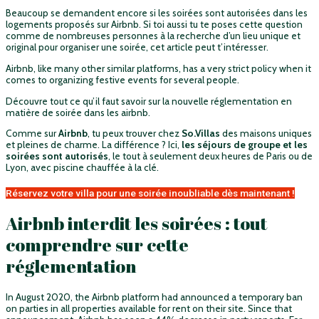
Beaucoup se demandent encore si les soirées sont autorisées dans les
logements proposés sur Airbnb.
Si toi aussi tu te poses cette question
comme de nombreuses personnes à la recherche d’un lieu unique et
original pour organiser une soirée, cet article peut t’intéresser.
Airbnb, like many other similar platforms, has a very strict policy when it
comes to organizing festive events for several people.
Découvre tout ce qu’il faut savoir sur la nouvelle réglementation en
matière de soirée dans les airbnb.
Comme sur
Airbnb
, tu peux trouver chez
So.Villas
des maisons uniques
et pleines de charme. La différence ? Ici,
les séjours de groupe et les
soirées sont autorisés
, le tout à seulement deux heures de Paris ou de
Lyon, avec piscine chauffée à la clé.
Réservez votre villa pour une soirée inoubliable dès maintenant !
Airbnb interdit les soirées : tout
comprendre sur cette
réglementation
In August 2020, the Airbnb platform had announced a temporary ban
on parties in all properties available for rent on their site. Since that