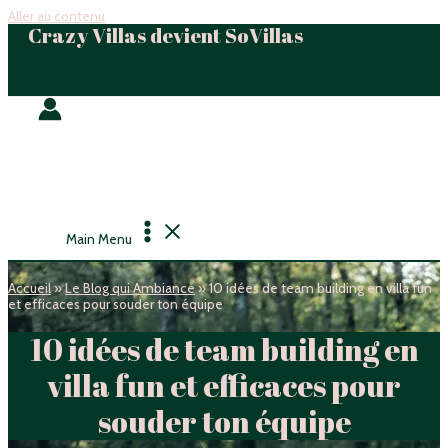
Aller au contenu
Crazy Villas devient SoVillas
Main Menu
Accueil
»
Le Blog qui Ambiance
»
10 idées de team building en villa fun
et efficaces pour souder ton équipe
10 idées de team building en
villa fun et efficaces pour
souder ton équipe