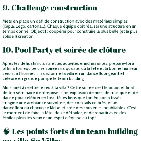
9. Challenge construction
Mets en place un défi de construction avec des matériaux simples
(Kapla, Lego, cartons…). Chaque équipe doit réaliser une structure en un
temps donné. Objectif : coopérer pour construire la plus belle (et la plus
solide !) création.
10. Pool Party et soirée de clôture
Après les défis stimulants et les activités enrichissantes, prépare-toi à
offrir à ton équipe une soirée marquante, où la fête et la bonne humeur
seront à l’honneur. Transforme ta villa en un dancefloor géant et
célèbre en grande pompe le team building.
Alors, prêt à mettre le feu à ta villa ? Cette soirée c’est le bouquet final
de ton
séminaire d’entreprise
: une explosion de rires, de musique et de
danse pour célébrer en beauté les liens que ton équipe a tissés.
Imagine une ambiance survoltée, des cocktails colorés, et un
dancefloor où chacun se lâche et crée des souvenirs inoubliables. C’est
le moment de faire la fête, de se défouler, et de repartir avec des
étoiles plein les yeux et un esprit d’équipe au top !
🧠 Les points forts d’un team building
en villa So Villas