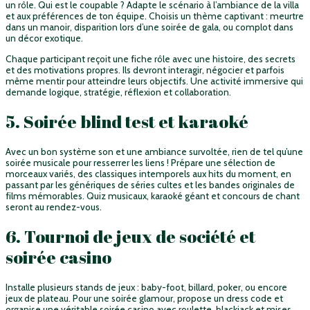
un rôle. Qui est le coupable ? Adapte le scénario à l’ambiance de la villa
et aux préférences de ton équipe. Choisis un thème captivant : meurtre
dans un manoir, disparition lors d’une soirée de gala, ou complot dans
un décor exotique.
Chaque participant reçoit une fiche rôle avec une histoire, des secrets
et des motivations propres. Ils devront interagir, négocier et parfois
même mentir pour atteindre leurs objectifs. Une activité immersive qui
demande logique, stratégie, réflexion et collaboration.
5. Soirée blind test et karaoké
Avec un bon système son et une ambiance survoltée, rien de tel qu’une
soirée musicale pour resserrer les liens ! Prépare une sélection de
morceaux variés, des classiques intemporels aux hits du moment, en
passant par les génériques de séries cultes et les bandes originales de
films mémorables. Quiz musicaux, karaoké géant et concours de chant
seront au rendez-vous.
6. Tournoi de jeux de société et
soirée casino
Installe plusieurs stands de jeux : baby-foot, billard, poker, ou encore
jeux de plateau. Pour une soirée glamour, propose un dress code et
organise une véritable soirée casino avec roulette, blackjack et mises