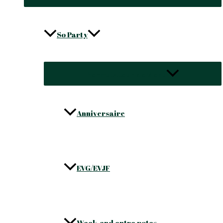
So Party
Permutateur de Menu
Anniversaire
EVG/EVJF
Week-end entre potes