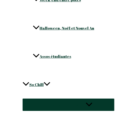
Halloween, Noël et Nouvel An
Assos étudiantes
So Chill
Permutateur de Menu