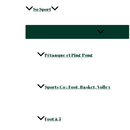
So Sport
Permutateur de Menu
Pétanque et Ping-Pong
Sports Co : Foot, Basket, Volley
Foot à 5