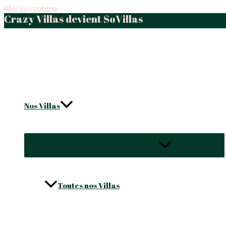
Aller au contenu
Crazy Villas devient SoVillas
Nos Villas
Permutateur de Menu
Toutes nos Villas