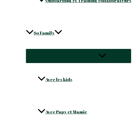
Onboarding et Training collaborateurs
So Family
Permutateur de Menu
Avec les kids
Avec Papy et Mamie