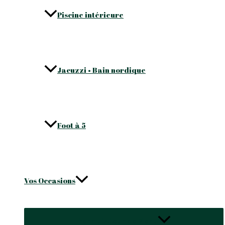
Piscine intérieure
Jacuzzi • Bain nordique
Foot à 5
Vos Occasions
Permutateur de Menu