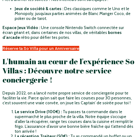
Jeux de société & cartes :
Des classiques comme le Uno et le
Monopoly, jusqu’aux parties animées de Blanc Manger Coco, de
poker ou de tarot.
Espace Jeux Vidéo :
Une console Nintendo Switch connectée sur
écran géant et, dans certaines de nos villas, de véritables
bornes
d’arcade
rétro pour défier tes potes.
Réserve ta So Villa pour un Anniversaire
L'humain au cœur de l'expérience So
Villas : Découvre notre service
conciergerie !
Depuis 2022, on a lancé notre propre service de conciergerie pour te
faciliter la vie. Parce qu’on sait que faire les courses pour 30 personnes,
c’est souvent une vraie corvée, on joue les Captain’ de soirée pour toi !
Le service Drive (100€) :
Tu passes ta commande dans le
supermarché le plus proche de la villa. Notre équipe s’occupe
d’aller la récupérer, range tes courses dans la cuisine et remplit le
frigo. L’assurance d’avoir une bonne bière fraîche qui t’attend dès
ton arrivée !
La réception Traiteur (50€) :
Tu as commandé un buffet ou un