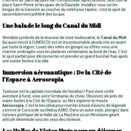
chemins de Saint-Jacques-de-Compostelle. Après la visite, direction la
place Saint-Pierre et les quais de la Daurade. Installez-vous sur les
berges de la Garonne au coucher du soleil pour l’apéro : c’est le spot de
rassemblement préféré des locaux.
Une balade le long du Canal du Midi
Véritable symbole de la douceur de vivre toulousaine, le
Canal du Midi
(lui aussi inscrit à l’UNESCO) est un incontournable absolu mis en avant
par toute la région. Louez des vélos en groupe ou offrez-vous une
marche ombragée sous les platanes centenaires au bord de l’eau. C’est
le spot parfait pour déconnecter et prendre un grand bol d’air frais après
une soirée festive à la villa.
Immersion aéronautique : De la Cité de
l’Espace à Aeroscopia
Toulouse est la capitale mondiale de l’aviation ! Pour vivre cette
aventure à fond, vous avez l’embarras du choix. Observez de près de
vraies fusées à la Cité de l’Espace, ou filez explorer le musée
Aeroscopia
. C’est le lieu idéal pour monter à bord d’avions de légende
comme le Concorde ou l’Airbus A380. Dans un autre style, plongez dans
l’univers poétique de la Halle de La Machine où un Minotaure géant
articulé déambule sous les yeux des visiteurs.
Les Halles de Victor Hugo pour un déjeuner