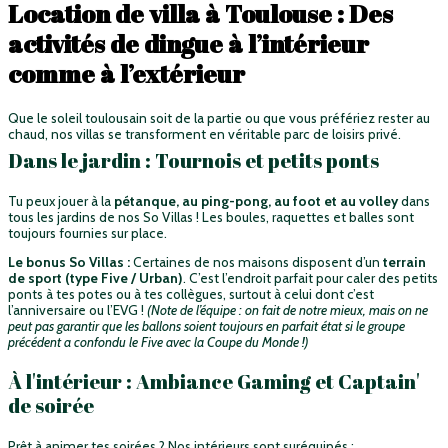
Location de villa à Toulouse : Des
activités de dingue à l’intérieur
comme à l’extérieur
Que le soleil toulousain soit de la partie ou que vous préfériez rester au
chaud, nos villas se transforment en véritable parc de loisirs privé.
Dans le jardin : Tournois et petits ponts
Tu peux jouer à la
pétanque, au ping-pong, au foot et au volley
dans
tous les jardins de nos So Villas ! Les boules, raquettes et balles sont
toujours fournies sur place.
Le bonus So Villas :
Certaines de nos maisons disposent d’un
terrain
de sport (type Five / Urban)
. C’est l’endroit parfait pour caler des petits
ponts à tes potes ou à tes collègues, surtout à celui dont c’est
l’anniversaire ou l’EVG !
(Note de l’équipe : on fait de notre mieux, mais on ne
peut pas garantir que les ballons soient toujours en parfait état si le groupe
précédent a confondu le Five avec la Coupe du Monde !)
À l'intérieur : Ambiance Gaming et Captain'
de soirée
Prêt à animer tes soirées ? Nos intérieurs sont suréquipés :