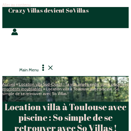
Aller au contenu
Crazy Villas devient SoVillas
Main Menu
Accueil
»
Location villa Sud-Ouest : Ta villa privée entre soleil, piscine et
moments inoubliables
»
Location villa à Toulouse avec piscine : So
simple de se retrouver avec So Villas !
Location villa à Toulouse avec
piscine : So simple de se
retrouver avec So Villas !