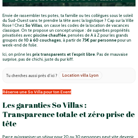
Envie de rassembler tes potes, ta famille ou tes collègues sous le soleil
du Sud-Ouest sans te prendre la tête avec la logistique ? Cap sur la Ville
Rose ! Chez
So Villas
, on casse les codes de la location de vacances
classique. On te propose un concept unique : de superbes propriétés
privatisées avec
piscine chauffée
, pensées de A à Z pour les grands
groupes de
10 à 60 couchages
, à partir de
75€ par personne
pour un
week-end de folie.
Ici, on prône les
prix transparents et l’esprit libre
. Pas de mauvaise
surprise, pas de chichi, juste du pur kiff.
Location villa Lyon
Tu cherches aussi près d’ici ?
Réserve une So Villa pour ton Event
Les garanties So Villas :
Transparence totale et zéro prise de
tête
Parce qu’organiser un séjour pour 20 ou 30 personnes peut vite devenir