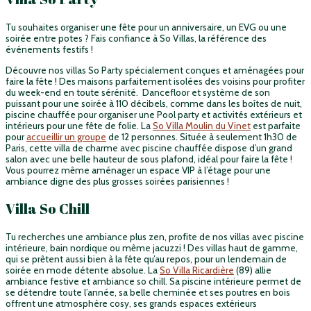
Tu souhaites organiser une fête pour un anniversaire, un EVG ou une
soirée entre potes ? Fais confiance à So Villas, la référence des
événements festifs !
Découvre nos villas So Party spécialement conçues et aménagées pour
faire la fête ! Des maisons parfaitement isolées des voisins pour profiter
du week-end en toute sérénité. Dancefloor et système de son
puissant pour une soirée à 110 décibels, comme dans les boîtes de nuit,
piscine chauffée pour organiser une Pool party et activités extérieurs et
intérieurs pour une fête de folie. La
So Villa Moulin du Vinet
est parfaite
pour
accueillir un groupe
de 12 personnes. Située à seulement 1h30 de
Paris, cette villa de charme avec piscine chauffée dispose d’un grand
salon avec une belle hauteur de sous plafond, idéal pour faire la fête !
Vous pourrez même aménager un espace VIP à l’étage pour une
ambiance digne des plus grosses soirées parisiennes !
Villa So Chill
Tu recherches une ambiance plus zen, profite de nos villas avec piscine
intérieure, bain nordique ou même jacuzzi ! Des villas haut de gamme,
qui se prêtent aussi bien à la fête qu’au repos, pour un lendemain de
soirée en mode détente absolue. La
So Villa Ricardière
(89) allie
ambiance festive et ambiance so chill. Sa piscine intérieure permet de
se détendre toute l’année, sa belle cheminée et ses poutres en bois
offrent une atmosphère cosy, ses grands espaces extérieurs