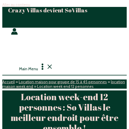
Aller au contenu
Crazy Villas devient SoVillas
Main Menu
Accueil
»
Location maison pour groupe de 15 à 45 personnes
»
location
maison week end
»
Location week end 12 personnes
Location week-end 12
personnes : So Villas le
meilleur endroit pour être
ensemble !