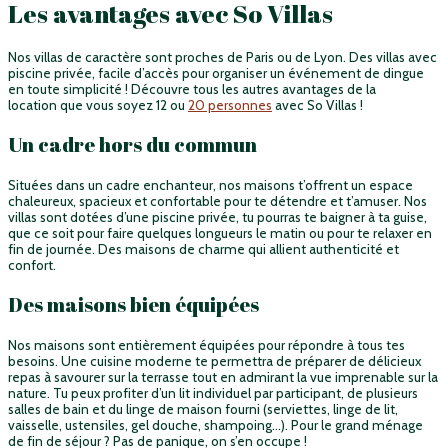
Les avantages avec So Villas
Nos villas de caractère sont proches de Paris ou de Lyon. Des villas avec
piscine privée, facile d’accès pour organiser un événement de dingue
en toute simplicité ! Découvre tous les autres avantages de la
location que vous soyez 12 ou
20 personnes
avec So Villas !
Un cadre hors du commun
Situées dans un cadre enchanteur, nos maisons t’offrent un espace
chaleureux, spacieux et confortable pour te détendre et t’amuser. Nos
villas sont dotées d’une piscine privée, tu pourras te baigner à ta guise,
que ce soit pour faire quelques longueurs le matin ou pour te relaxer en
fin de journée. Des maisons de charme qui allient authenticité et
confort.
Des maisons bien équipées
Nos maisons sont entièrement équipées pour répondre à tous tes
besoins. Une cuisine moderne te permettra de préparer de délicieux
repas à savourer sur la terrasse tout en admirant la vue imprenable sur la
nature. Tu peux profiter d’un lit individuel par participant, de plusieurs
salles de bain et du linge de maison fourni (serviettes, linge de lit,
vaisselle, ustensiles, gel douche, shampoing…). Pour le grand ménage
de fin de séjour ? Pas de panique, on s’en occupe !