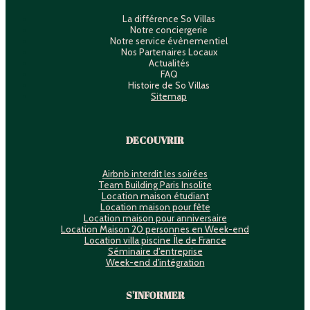
La différence So Villas
Notre conciergerie
Notre service évènementiel
Nos Partenaires Locaux
Actualités
FAQ
Histoire de So Villas
Sitemap
DECOUVRIR
Airbnb interdit les soirées
Team Building Paris Insolite
Location maison étudiant
Location maison pour fête
Location maison pour anniversaire
Location Maison 20 personnes en Week-end
Location villa piscine Île de France
Séminaire d'entreprise
Week-end d'intégration
S'INFORMER