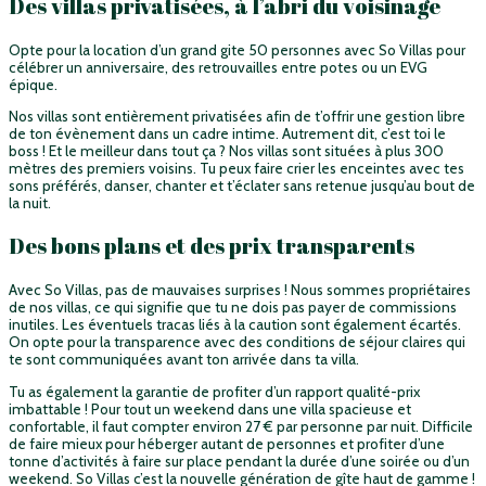
Des villas privatisées, à l’abri du voisinage
Opte pour la location d’un grand gite 50 personnes avec So Villas pour
célébrer un anniversaire, des retrouvailles entre potes ou un EVG
épique.
Nos villas sont entièrement privatisées afin de t’offrir une gestion libre
de ton évènement dans un cadre intime. Autrement dit, c’est toi le
boss ! Et le meilleur dans tout ça ? Nos villas sont situées à plus 300
mètres des premiers voisins. Tu peux faire crier les enceintes avec tes
sons préférés, danser, chanter et t’éclater sans retenue jusqu’au bout de
la nuit.
Des bons plans et des prix transparents
Avec So Villas, pas de mauvaises surprises ! Nous sommes propriétaires
de nos villas, ce qui signifie que tu ne dois pas payer de commissions
inutiles. Les éventuels tracas liés à la caution sont également écartés.
On opte pour la transparence avec des conditions de séjour claires qui
te sont communiquées avant ton arrivée dans ta villa.
Tu as également la garantie de profiter d’un rapport qualité-prix
imbattable ! Pour tout un weekend dans une villa spacieuse et
confortable, il faut compter environ 27 € par personne par nuit. Difficile
de faire mieux pour héberger autant de personnes et profiter d’une
tonne d’activités à faire sur place pendant la durée d’une soirée ou d’un
weekend. So Villas c’est la nouvelle génération de gîte haut de gamme !