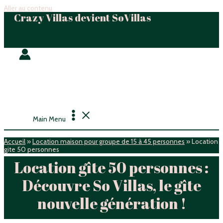
Aller au contenu
Crazy Villas devient SoVillas
Main Menu
Accueil
»
Location maison pour groupe de 15 à 45 personnes
»
Location
gite 50 personnes
Location gîte 50 personnes :
Découvre So Villas, le gîte
nouvelle génération !