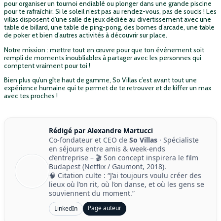
pour organiser un tournoi endiablé ou plonger dans une grande piscine
pour te rafraîchir. Si le soleil n’est pas au rendez-vous, pas de soucis ! Les
villas disposent d’une salle de jeux dédiée au divertissement avec une
table de billard, une table de ping-pong, des bornes d’arcade, une table
de poker et bien d’autres activités à découvrir sur place.
Notre mission : mettre tout en œuvre pour que ton événement soit
rempli de moments inoubliables à partager avec les personnes qui
comptent vraiment pour toi !
Bien plus qu’un gîte haut de gamme, So Villas c’est avant tout une
expérience humaine qui te permet de te retrouver et de kiffer un max
avec tes proches !
Rédigé par Alexandre Martucci
Co-fondateur et CEO de
So Villas
· Spécialiste
en séjours entre amis & week-ends
d’entreprise – 🎬 Son concept inspirera le film
Budapest (Netflix / Gaumont, 2018).
🧠 Citation culte : “J’ai toujours voulu créer des
lieux où l’on rit, où l’on danse, et où les gens se
souviennent du moment.”
Page auteur
LinkedIn