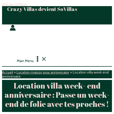
Aller au contenu
Crazy Villas devient SoVillas
Main Menu
Accueil
»
Location maison pour anniversaire
»
Location villa week end
anniversaire
Location villa week- end
anniversaire : Passe un week-
end de folie avec tes proches !