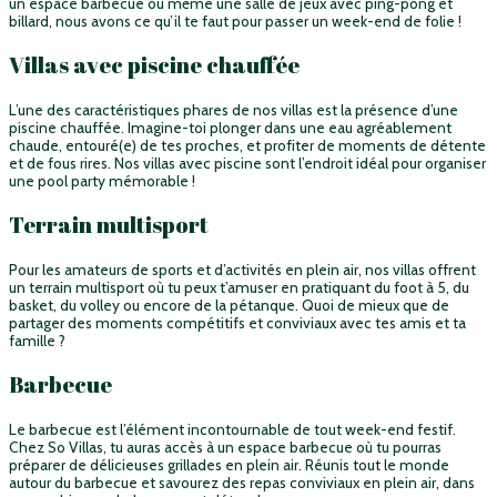
un espace barbecue ou même une salle de jeux avec ping-pong et
billard, nous avons ce qu’il te faut pour passer un week-end de folie !
Villas avec piscine chauffée
L’une des caractéristiques phares de nos villas est la présence d’une
piscine chauffée. Imagine-toi plonger dans une eau agréablement
chaude, entouré(e) de tes proches, et profiter de moments de détente
et de fous rires. Nos villas avec piscine sont l’endroit idéal pour organiser
une pool party mémorable !
Terrain multisport
Pour les amateurs de sports et d’activités en plein air, nos villas offrent
un terrain multisport où tu peux t’amuser en pratiquant du foot à 5, du
basket, du volley ou encore de la pétanque. Quoi de mieux que de
partager des moments compétitifs et conviviaux avec tes amis et ta
famille ?
Barbecue
Le barbecue est l’élément incontournable de tout week-end festif.
Chez So Villas, tu auras accès à un espace barbecue où tu pourras
préparer de délicieuses grillades en plein air. Réunis tout le monde
autour du barbecue et savourez des repas conviviaux en plein air, dans