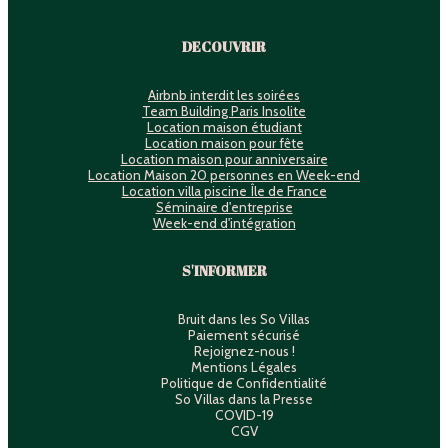
DECOUVRIR
Airbnb interdit les soirées
Team Building Paris Insolite
Location maison étudiant
Location maison pour fête
Location maison pour anniversaire
Location Maison 20 personnes en Week-end
Location villa piscine Île de France
Séminaire d'entreprise
Week-end d'intégration
S'INFORMER
Bruit dans les So Villas
Paiement sécurisé
Rejoignez-nous !
Mentions Légales
Politique de Confidentialité
So Villas dans la Presse
COVID-19
CGV