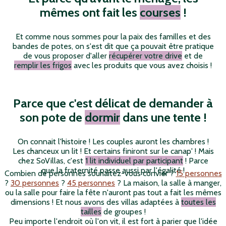
mêmes ont fait les
courses
!
Et comme nous sommes pour la paix des familles et des
bandes de potes, on s'est dit que ça pouvait être pratique
de vous proposer d'aller
récupérer votre drive
et de
remplir les frigos
avec les produits que vous avez choisis !
Parce que c'est délicat de demander à
son pote de
dormir
dans une tente !
On connait l'histoire ! Les couples auront les chambres !
Les chanceux un lit ! Et certains finiront sur le canap' ! Mais
chez SoVillas, c'est
1 lit individuel par participant
! Parce
que la fraternité passe aussi par l'égalité !
Combien de personnes souhaitez-vous convier ?
15 personnes
?
30 personnes
?
45 personnes
? La maison, la salle à manger,
ou la salle pour faire la fête n'auront pas tout a fait les mêmes
dimensions ! Et nous avons des villas adaptées à
toutes les
tailles
de groupes !
Peu importe l'endroit où l'on vit, il est fort à parier que l'idée