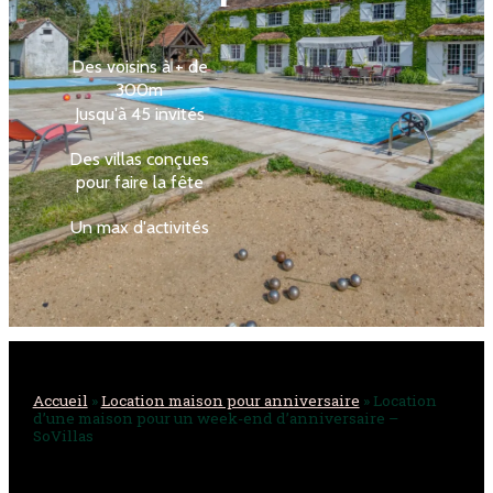
Des voisins à + de
300m
Jusqu'à 45 invités
Des villas conçues
pour faire la fête
Un max d'activités
Accueil
»
Location maison pour anniversaire
»
Location d’une
maison pour un week-end d’anniversaire – SoVillas
Accueil
»
Location maison pour anniversaire
»
Location
d’une maison pour un week-end d’anniversaire –
SoVillas