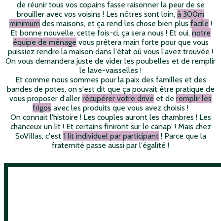
de réunir tous vos copains fasse raisonner la peur de se
brouiller avec vos voisins ! Les nôtres sont loin,
à 300m
minimum
des maisons, et ça rend les chose bien plus
facile
!
Et bonne nouvelle, cette fois-ci, ça sera nous ! Et oui,
notre
équipe de ménage
vous prêtera main forte pour que vous
puissiez rendre la maison dans l'état où vous l'avez trouvée !
On vous demandera juste de vider les poubelles et de remplir
le lave-vaisselles !
Et comme nous sommes pour la paix des familles et des
bandes de potes, on s'est dit que ça pouvait être pratique de
vous proposer d'aller
récupérer votre drive
et de
remplir les
frigos
avec les produits que vous avez choisis !
On connait l'histoire ! Les couples auront les chambres ! Les
chanceux un lit ! Et certains finiront sur le canap' ! Mais chez
SoVillas, c'est
1 lit individuel par participant
! Parce que la
fraternité passe aussi par l'égalité !