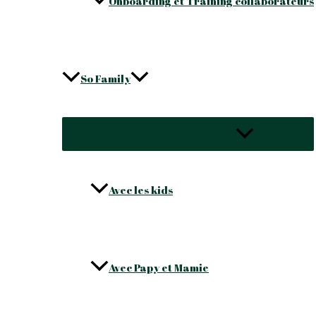
Onboarding et Training collaborateurs
So Family
Permutateur de Menu
Avec les kids
Avec Papy et Mamie