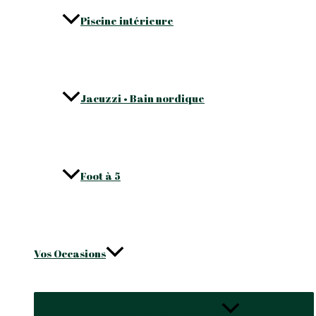
Piscine intérieure
Jacuzzi • Bain nordique
Foot à 5
Vos Occasions
Permutateur de Menu