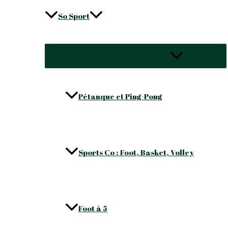
So Sport
Permutateur de Menu
Pétanque et Ping-Pong
Sports Co : Foot, Basket, Volley
Foot à 5