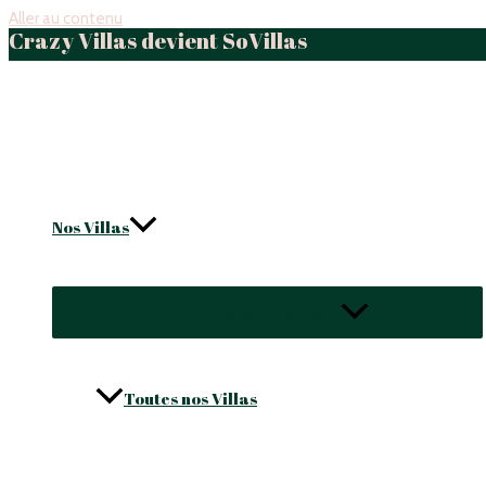
Aller au contenu
Crazy Villas devient SoVillas
Nos Villas
Permutateur de Menu
Toutes nos Villas