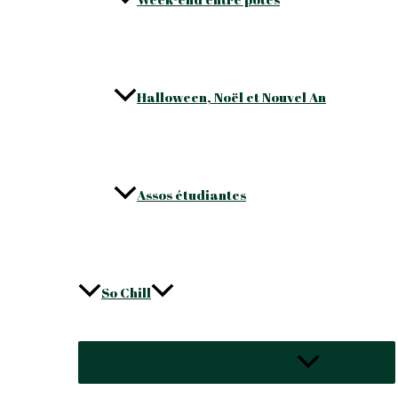
Halloween, Noël et Nouvel An
Assos étudiantes
So Chill
Permutateur de Menu