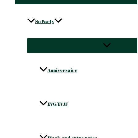
So Party
Permutateur de Menu
Anniversaire
EVG/EVJF
Week-end entre potes