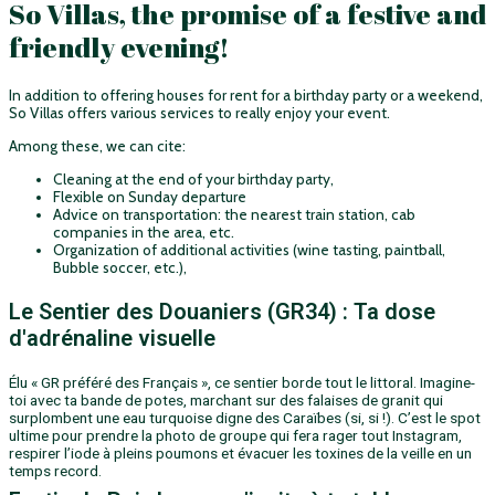
So Villas, the promise of a festive and
friendly evening!
In addition to offering houses for rent for a birthday party or a weekend,
So Villas offers various services to really enjoy your event.
Among these, we can cite:
Cleaning at the end of your birthday party,
Flexible on Sunday departure
Advice on transportation: the nearest train station, cab
companies in the area, etc.
Organization of additional activities (wine tasting, paintball,
Bubble soccer, etc.),
Le Sentier des Douaniers (GR34) : Ta dose
d'adrénaline visuelle
Élu « GR préféré des Français », ce sentier borde tout le littoral. Imagine-
toi avec ta bande de potes, marchant sur des falaises de granit qui
surplombent une eau turquoise digne des Caraïbes (si, si !). C’est le spot
ultime pour prendre la photo de groupe qui fera rager tout Instagram,
respirer l’iode à pleins poumons et évacuer les toxines de la veille en un
temps record.