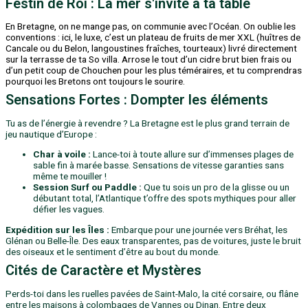
Festin de Roi : La mer s'invite à ta table
En Bretagne, on ne mange pas, on communie avec l’Océan. On oublie les
conventions : ici, le luxe, c’est un plateau de fruits de mer XXL (huîtres de
Cancale ou du Belon, langoustines fraîches, tourteaux) livré directement
sur la terrasse de ta So villa. Arrose le tout d’un cidre brut bien frais ou
d’un petit coup de Chouchen pour les plus téméraires, et tu comprendras
pourquoi les Bretons ont toujours le sourire.
Sensations Fortes : Dompter les éléments
Tu as de l’énergie à revendre ? La Bretagne est le plus grand terrain de
jeu nautique d’Europe :
Char à voile :
Lance-toi à toute allure sur d’immenses plages de
sable fin à marée basse. Sensations de vitesse garanties sans
même te mouiller !
Session Surf ou Paddle :
Que tu sois un pro de la glisse ou un
débutant total, l’Atlantique t’offre des spots mythiques pour aller
défier les vagues.
Expédition sur les Îles :
Embarque pour une journée vers Bréhat, les
Glénan ou Belle-Île. Des eaux transparentes, pas de voitures, juste le bruit
des oiseaux et le sentiment d’être au bout du monde.
Cités de Caractère et Mystères
Perds-toi dans les ruelles pavées de Saint-Malo, la cité corsaire, ou flâne
entre les maisons à colombages de Vannes ou Dinan. Entre deux