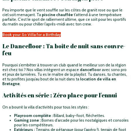
Peu importe que le vent souffle sur les côtes de granit rose ou que le
ciel soit menaçant. Ta
piscine chauffée
t’attend à une température
parfaite. C’est le spot de ralliement ultime, que ce soit pour les sportifs
du matin ou pour chiller l’après-midi avec ton crew.
Book your So Villa for a Birthday
Le Dancefloor : Ta boîte de nuit sans couvre-
feu
Pourquoi s’embêter à trouver un club quand le meilleur son de la région
est chez toi ? Nos villas intègrent un espace
dancefloor
avec sono pro
et jeux de lumières. Tu es le maître de la playlist. Tu danses, tu chantes,
et tu profites jusqu’au bout de la nuit dans ta
location de villa en
Bretagne
.
Activités en série : Zéro place pour l'ennui
On a bourré la villa d’activités pour tous les styles :
Playroom complète :
Billard, baby-foot, fléchettes.
Gaming zone :
Bornes d’arcade pour les nostalgiques et consoles
pour les compétiteurs.
Extérieurs :
Terrains de pétanque (pour l’apéro !), terrain de foot