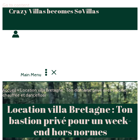
Go to content
Crazy Villas becomes SoVillas
Main Menu
Accueil
»
Location villa Bretagne : Ton domaine privé avec piscine
chauffée et dancefloor
Location villa Bretagne : Ton
bastion privé pour un week-
end hors normes