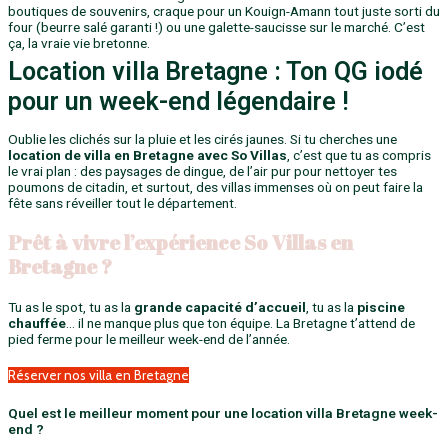
boutiques de souvenirs, craque pour un Kouign-Amann tout juste sorti du
four (beurre salé garanti !) ou une galette-saucisse sur le marché. C’est
ça, la vraie vie bretonne.
Location villa Bretagne : Ton QG iodé
pour un week-end légendaire !
Oublie les clichés sur la pluie et les cirés jaunes. Si tu cherches une
location de villa en Bretagne avec So Villas
, c’est que tu as compris
le vrai plan : des paysages de dingue, de l’air pur pour nettoyer tes
poumons de citadin, et surtout, des villas immenses où on peut faire la
fête sans réveiller tout le département.
Prêt à vivre l’expérience So Villas en
Bretagne ?
Tu as le spot, tu as la
grande capacité d’accueil
, tu as la
piscine
chauffée
… il ne manque plus que ton équipe. La Bretagne t’attend de
pied ferme pour le meilleur week-end de l’année.
Réserver nos villa en Bretagne
Quel est le meilleur moment pour une location villa Bretagne week-
end ?