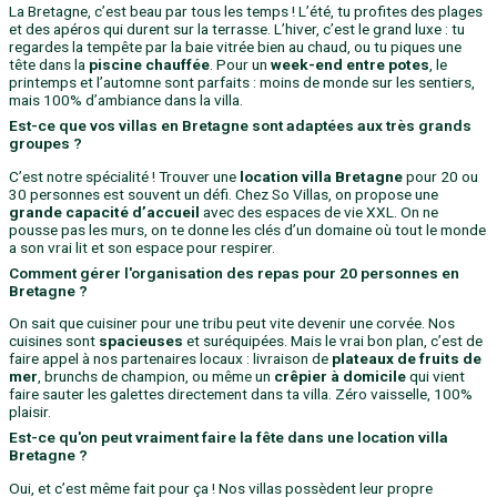
La Bretagne, c’est beau par tous les temps ! L’été, tu profites des plages
et des apéros qui durent sur la terrasse. L’hiver, c’est le grand luxe : tu
regardes la tempête par la baie vitrée bien au chaud, ou tu piques une
tête dans la
piscine chauffée
. Pour un
week-end entre potes
, le
printemps et l’automne sont parfaits : moins de monde sur les sentiers,
mais 100% d’ambiance dans la villa.
Est-ce que vos villas en Bretagne sont adaptées aux très grands
groupes ?
C’est notre spécialité ! Trouver une
location villa Bretagne
pour 20 ou
30 personnes est souvent un défi. Chez So Villas, on propose une
grande capacité d’accueil
avec des espaces de vie XXL. On ne
pousse pas les murs, on te donne les clés d’un domaine où tout le monde
a son vrai lit et son espace pour respirer.
Comment gérer l'organisation des repas pour 20 personnes en
Bretagne ?
On sait que cuisiner pour une tribu peut vite devenir une corvée. Nos
cuisines sont
spacieuses
et suréquipées. Mais le vrai bon plan, c’est de
faire appel à nos partenaires locaux : livraison de
plateaux de fruits de
mer
, brunchs de champion, ou même un
crêpier à domicile
qui vient
faire sauter les galettes directement dans ta villa. Zéro vaisselle, 100%
plaisir.
Est-ce qu'on peut vraiment faire la fête dans une location villa
Bretagne ?
Oui, et c’est même fait pour ça ! Nos villas possèdent leur propre