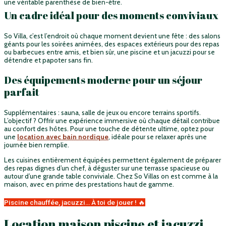
une véritable parenthèse de bien-être.
Un cadre idéal pour des moments conviviaux
So Villa, c’est l’endroit où chaque moment devient une fête : des salons
géants pour les soirées animées, des espaces extérieurs pour des repas
ou barbecues entre amis, et bien sûr, une piscine et un jacuzzi pour se
détendre et papoter sans fin.
Des équipements moderne pour un séjour
parfait
Supplémentaires : sauna, salle de jeux ou encore terrains sportifs.
L’objectif ? Offrir une expérience immersive où chaque détail contribue
au confort des hôtes. Pour une touche de détente ultime, optez pour
une
location avec bain nordique
, idéale pour se relaxer après une
journée bien remplie.
Les cuisines entièrement équipées permettent également de préparer
des repas dignes d’un chef, à déguster sur une terrasse spacieuse ou
autour d’une grande table conviviale. Chez So Villas on est comme à la
maison, avec en prime des prestations haut de gamme.
Piscine chauffée, jacuzzi… À toi de jouer ! 🔥
Location maison piscine et jacuzzi