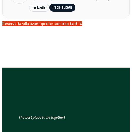
Page auteur
LinkedIn
Réserve ta villa avant qu’il ne soit trop tard ! ⏳
The best place to be together!