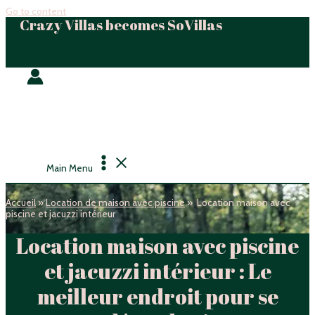
Go to content
Crazy Villas becomes SoVillas
Main Menu
Accueil
»
Location de maison avec piscine
»
Location maison avec
piscine et jacuzzi intérieur
Location maison avec piscine
et jacuzzi intérieur : Le
meilleur endroit pour se