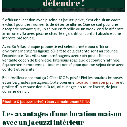
détendre !
S’offrir une location avec piscine et jacuzzi privé, c’est choisir un cadre
exclusif pour des moments de détente ultime. Que ce soit pour une
escapade romantique, un séjour en famille ou un week-end festif entre
amis, une villa avec piscine chauffée garantit un confort absolu et une
intimité préservée.
Avec So Villas, chaque propriété est sélectionnée pour offrir un
environnement prestigieux, où la fête et la détente sont au cœur de
l’expérience. Nos villas sont aménagées avec soin pour offrir un
véritable cocon de bien-être. Intérieurs spacieux, décoration raffinée,
équipements modernes… tout est pensé pour que ton séjour rime avec
confort et sérénité.
Et le meilleur dans tout ça ? C’est 100% privé ! Fini les horaires imposés
et les baignades partagées. Opte pour une
location maison piscine
et
profite d’un espace rien qu’à toi, où tu nages en toute liberté, de jour
comme de nuit !
Piscine & jacuzzi privé, réserve maintenant ! 🏊‍♂️♨️
Les avantages d’une location maison
avec un jacuzzi intérieur