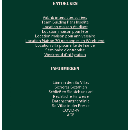
ENTDECKEN
Airbnb interdit les soirées
Team Building Paris Insolite
Location maison étudiant
Location maison pour fête
Location maison pour anniversaire
Location Maison 20 personnes en Week-end
Location villa piscine Île de France
Séminaire d'entreprise
Week-end d'intégration
INFORMIEREN
Lärm in den So Villas
Sicheres Bezahlen
Schließen Sie sich uns an!
Rechtliche Hinweise
Datenschutzrichtlinie
So Villas in der Presse
COVID-19
AGB