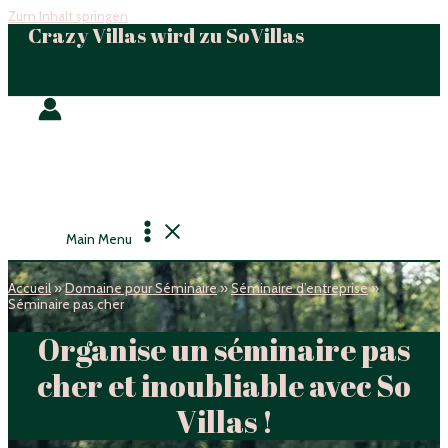
Zum Inhalt springen
Crazy Villas wird zu SoVillas
Main Menu
Accueil
»
Domaine pour Séminaire
»
Séminaire d’entreprise
»
Séminaire pas cher
Organise un séminaire pas
cher et inoubliable avec So
Villas !