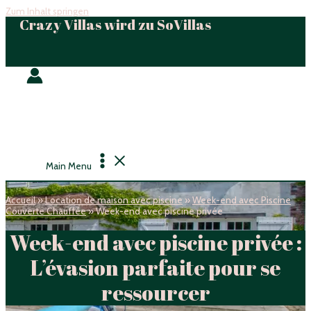
Zum Inhalt springen
Crazy Villas wird zu SoVillas
Main Menu
Accueil
»
Location de maison avec piscine
»
Week-end avec Piscine
Couverte Chauffée
»
Week-end avec piscine privée
Week-end avec piscine privée :
L’évasion parfaite pour se
ressourcer