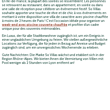
En IIe-de-France, la plupart des soirées se ressemblent. Les personnes
se retrouvent au restaurant, dans un appartement, en soirée ou dans
une salle de réception pour célébrer un événement festif. So Villas
souhaite apporter une touche de rêve et de chic à vos événements en
mettant à votre disposition une villa de caractère avec piscine chauffée
à moins de 2 heures de Paris ! C’est l’occasion idéale pour organiser un
week-end avec piscine couverte chauffée
et profiter d’un cadre
unique pour des souvenirs mémorables.
Ein Luxus, der für alle Stadtbewohner zugänglich ist, um ein Ereignis in
einer unglaublichen Umgebung zu feiern. Wir stellen außergewöhnliche
Locations zur Verfügung, die für jeden in Bezug auf Anreise und Budget
zugänglich sind, um ein unvergessliches Wochenende zu erleben.
Gute Nachrichten: Die Marke So Villas wächst und etabliert sich in der
Region Rhône-Alpes. Wir bieten Ihnen die Vermietung von Villen mit
Pool weniger als 2 Stunden von Lyon entfernt an!