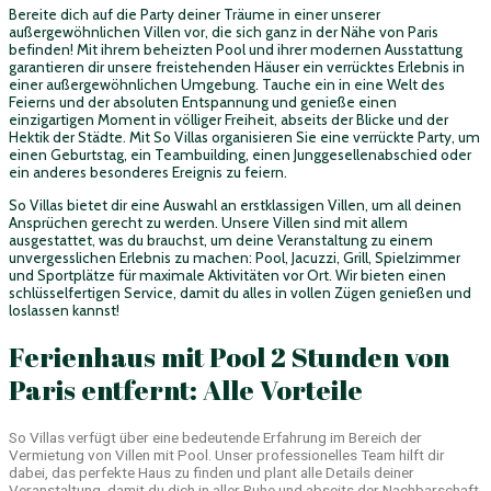
Bereite dich auf die Party deiner Träume in einer unserer
außergewöhnlichen Villen vor, die sich ganz in der Nähe von Paris
befinden! Mit ihrem beheizten Pool und ihrer modernen Ausstattung
garantieren dir unsere freistehenden Häuser ein verrücktes Erlebnis in
einer außergewöhnlichen Umgebung. Tauche ein in eine Welt des
Feierns und der absoluten Entspannung und genieße einen
einzigartigen Moment in völliger Freiheit, abseits der Blicke und der
Hektik der Städte. Mit So Villas organisieren Sie eine verrückte Party, um
einen Geburtstag, ein Teambuilding, einen Junggesellenabschied oder
ein anderes besonderes Ereignis zu feiern.
So Villas bietet dir eine Auswahl an erstklassigen Villen, um all deinen
Ansprüchen gerecht zu werden. Unsere Villen sind mit allem
ausgestattet, was du brauchst, um deine Veranstaltung zu einem
unvergesslichen Erlebnis zu machen: Pool, Jacuzzi, Grill, Spielzimmer
und Sportplätze für maximale Aktivitäten vor Ort. Wir bieten einen
schlüsselfertigen Service, damit du alles in vollen Zügen genießen und
loslassen kannst!
Ferienhaus mit Pool 2 Stunden von
Paris entfernt: Alle Vorteile
So Villas verfügt über eine bedeutende Erfahrung im Bereich der
Vermietung von Villen mit Pool. Unser professionelles Team hilft dir
dabei, das perfekte Haus zu finden und plant alle Details deiner
Veranstaltung, damit du dich in aller Ruhe und abseits der Nachbarschaft