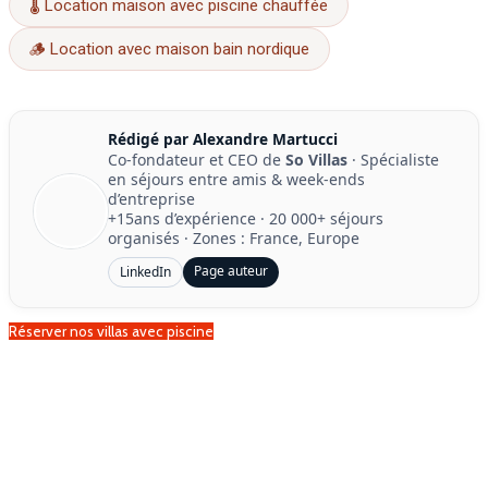
🌡️ Location maison avec piscine chauffée
🪵 Location avec maison bain nordique
Rédigé par Alexandre Martucci
Co-fondateur et CEO de
So Villas
· Spécialiste
en séjours entre amis & week-ends
d’entreprise
+15ans d’expérience
·
20 000+ séjours
organisés
· Zones : France, Europe
Page auteur
LinkedIn
Réserver nos villas avec piscine