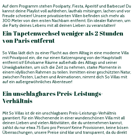
Auf dem Programm stehen Poolparty, Fiesta, Aperitif und Barbecue! Du
kannst deine Playlist voll aufdrehen, lauthals mitsingen, lachen und vor
Freude schreien! Unsere privatisierten Villen befinden sich mehr als
300 Meter von den ersten Nachbarn entfernt. Ein idealer Rahmen, um
die Party deines Lebens mit all deinen Lieben zu veranstalten!
Ein Tapetenwechsel weniger als 2 Stunden
von Paris entfernt
So Villas lädt dich zu einer Flucht aus dem Alltag in eine moderne Villa
mit Privatpool ein, die nur einen Katzensprung von der Hauptstadt
entfernt ist! Erholsame Räume außerhalb des Alltags und seiner
Unwägbarkeiten, um sich die Zeit zu nehmen, starke Momente in
einem idyllischen Rahmen zu teilen. Inmitten einer geschützten Natur,
zwischen Festen, Lachen und Animationen, nimmt dich So Villas mit
auf ein außergewöhnliches Abenteuer!
Ein unschlagbares Preis-Leistungs-
Verhältnis
Mit So Villas ist dir ein unschlagbares Preis-Leistungs-Verhältnis
garantiert. Für ein Wochenende in einer wunderschönen Villa mit all
deinen Lieben und vielen Aktivitäten, die du unternehmen kannst,
zahlst du nur etwa 75 Euro pro Person! Keine Provisionen, keine bösen
Überraschungen, unsere Preise sind klar und transparent, da du direkt