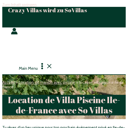
Zum Inhalt springen
Crazy Villas wird zu SoVillas
Main Menu
Accueil
»
Location de maison avec piscine
»
location villa piscine ile de
france
Location de Villa Piscine Ile-
de-France avec So Villas
Tu rêves d’un lieu unique pour ton prochain évènement privé en Ile-de-