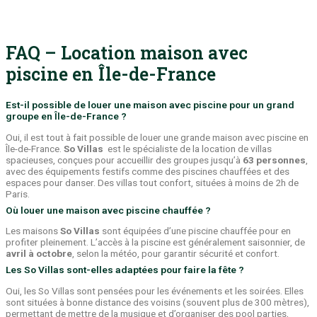
FAQ – Location maison avec
piscine en Île-de-France
Est-il possible de louer une maison avec piscine pour un grand
groupe en Île-de-France ?
Oui, il est tout à fait possible de louer une grande maison avec piscine en
Île-de-France.
So Villas
est le spécialiste de la location de villas
spacieuses, conçues pour accueillir des groupes jusqu’à
63 personnes
,
avec des équipements festifs comme des piscines chauffées et des
espaces pour danser. Des villas tout confort, situées à moins de 2h de
Paris.
Où louer une maison avec piscine chauffée ?
Les maisons
So Villas
sont équipées d’une piscine chauffée pour en
profiter pleinement. L’accès à la piscine est généralement saisonnier, de
avril à octobre
, selon la météo, pour garantir sécurité et confort.
Les So Villas sont-elles adaptées pour faire la fête ?
Oui, les So Villas sont pensées pour les événements et les soirées. Elles
sont situées à bonne distance des voisins (souvent plus de 300 mètres),
permettant de mettre de la musique et d’organiser des pool parties,