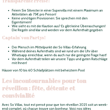
Transparente Preise!
Feiern Sie Silvester in einer Supervilla mit einem Maximum an
Aktivitäten ab 75€ pro Person!
Keine unnötigen Provisionen: Sie sprechen mit den
Eigentümern!
Wie sieht es mit der Kaution aus? Es gibt keine Überraschungen!
Die Regeln sind klar und werden vor dem Aufenthalt gegeben
Captain' von Partys!
Der Mensch im Mittelpunkt der So Villas-Erfahrung
Während deines Aufenthalts sind wir rund um die Uhr über
Whatsapp erreichbar, wenn du auch nur die geringste Frage hast!
Vor dem Aufenthalt teilen wir unsere Tipps und guten Ratschläge
mit Ihnen!
Häuser von 10 bis 60 Schlafplätzen mit beheiztem Pool
Les incontournables pour ton
réveillon : fête, détente et
convivialité
Avec So Villas, tout est pensé pour que ton réveillon 2025 soit un week-
end complet, où chacun trouve son bonheur. Voici nos idées