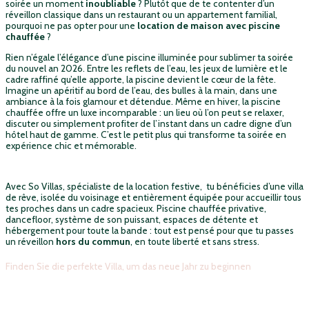
soirée un moment
inoubliable
? Plutôt que de te contenter d’un
réveillon classique dans un restaurant ou un appartement familial,
pourquoi ne pas opter pour une
location de maison avec piscine
chauffée
?
Rien n’égale l’élégance d’une piscine illuminée pour sublimer ta soirée
du nouvel an 2026. Entre les reflets de l’eau, les jeux de lumière et le
cadre raffiné qu’elle apporte, la piscine devient le cœur de la fête.
Imagine un apéritif au bord de l’eau, des bulles à la main, dans une
ambiance à la fois glamour et détendue. Même en hiver, la piscine
chauffée offre un luxe incomparable : un lieu où l’on peut se relaxer,
discuter ou simplement profiter de l’instant dans un cadre digne d’un
hôtel haut de gamme. C’est le petit plus qui transforme ta soirée en
expérience chic et mémorable.
Avec So Villas, spécialiste de la location festive, tu bénéficies d’une villa
de rêve, isolée du voisinage et entièrement équipée pour accueillir tous
tes proches dans un cadre spacieux. Piscine chauffée privative,
dancefloor, système de son puissant, espaces de détente et
hébergement pour toute la bande : tout est pensé pour que tu passes
un réveillon
hors du commun
, en toute liberté et sans stress.
Finden Sie die perfekte Villa, um das neue Jahr zu beginnen