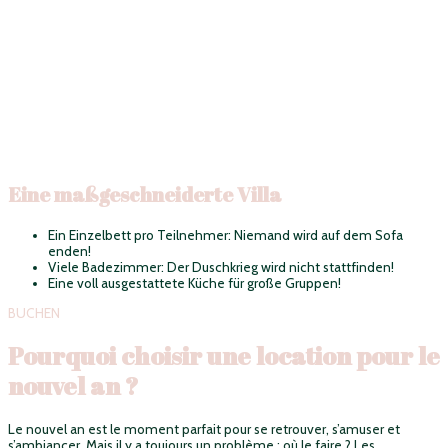
Eine maßgeschneiderte Villa
Ein Einzelbett pro Teilnehmer: Niemand wird auf dem Sofa
enden!
Viele Badezimmer: Der Duschkrieg wird nicht stattfinden!
Eine voll ausgestattete Küche für große Gruppen!
BUCHEN
Pourquoi choisir une location pour le
nouvel an ?
Le nouvel an est le moment parfait pour se retrouver, s’amuser et
s’ambiancer. Mais il y a toujours un problème : où le faire ? Les