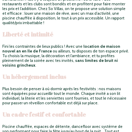
restaurants et les clubs sont bondés et en profitent pour faire monter
les prix et l’addition. Chez So Villas, on te propose une solution simple
et efficace : louer une maison de rêve, avec un max d’activité, une
piscine chauffée à disposition, le tout à un prix accessible. Un rapport
qualité/prix imbattable !
Liberté et intimité
Fini les contraintes de lieux publics ! Avec une
location de maison
nouvel an en Ile de France
ou ailleurs, tu disposes de ton espace privé.
Tu choisis la musique, la décoration et l’ambiance, et tu profites
pleinement de la soirée avec tes invités,
sans limites de bruit ni
voisins grincheux
.
Un hébergement inclus
Plus besoin de penser à où dormir après les festivités : nos maisons
sont équipées pour accueillir tout le monde. Chaque invité a son lit
individuel, la literie et les serviettes sont fournies, et tout le nécessaire
pour passer un réveillon confortable est déjà sur place.
Un cadre festif et confortable
Piscine chauffée, espaces de détente, dancefloor avec système de
son performant pour faire la fête jusqu’au bout de la nuit… Tout est