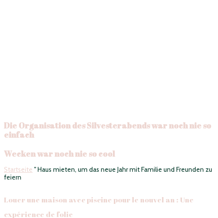
Cette année, oublie les réveillons classiques à l’étroit dans ton
appartement ou les soirées bondées dans des clubs trop bruyants. Avec
So Villas, transforme ton
Nouvel An
en un
week-end d’exception
: des
villas spacieuses et isolées, une
piscine chauffée
, un
dancefloor avec
sono professionnelle
, des espaces pour
jouer, se détendre et
partager des moments inoubliables
avec tes proches.
Que tu viennes en famille ou entre amis, chaque maison est conçue
pour que tu
puisses profiter pleinement
, sans contraintes, et créer un
réveillon mémorable où la fête, la convivialité et la bonne humeur sont
les seules règles à suivre.
Ici, le
jour de l’An
ne se fête pas, il se
vit à fond
. Alors prépare tes
invités, ta playlist et ton champagne : le compte à rebours vers un
nouvel an inoubliable commence dès maintenant.
Die Organisation des Silvesterabends war noch nie so
einfach
Wecken war noch nie so cool
Startseite
"
Haus mieten, um das neue Jahr mit Familie und Freunden zu
feiern
Louer une maison avec piscine pour le nouvel an : Une
expérience de folie