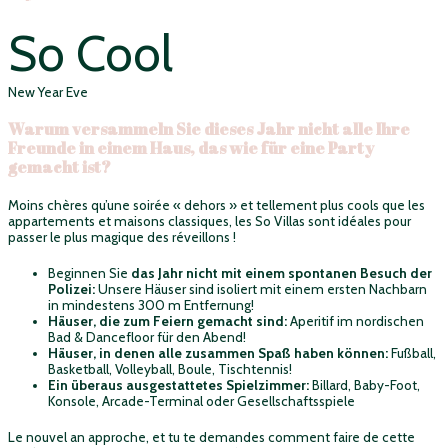
So Cool
New Year Eve
Warum versammeln Sie dieses Jahr nicht alle Ihre
Freunde in einem Haus, das wie für eine Party
gemacht ist?
Moins chères qu’une soirée « dehors » et tellement plus cools que les
appartements et maisons classiques, les So Villas sont idéales pour
passer le plus magique des réveillons !
Beginnen Sie
das Jahr nicht mit einem spontanen Besuch der
Polizei:
Unsere Häuser sind isoliert mit einem ersten Nachbarn
in mindestens 300 m Entfernung!
Häuser, die zum Feiern gemacht sind:
Aperitif im nordischen
Bad & Dancefloor für den Abend!
Häuser, in denen alle zusammen Spaß haben können:
Fußball,
Basketball, Volleyball, Boule, Tischtennis!
Ein überaus ausgestattetes Spielzimmer:
Billard, Baby-Foot,
Konsole, Arcade-Terminal oder Gesellschaftsspiele
Le nouvel an approche, et tu te demandes comment faire de cette