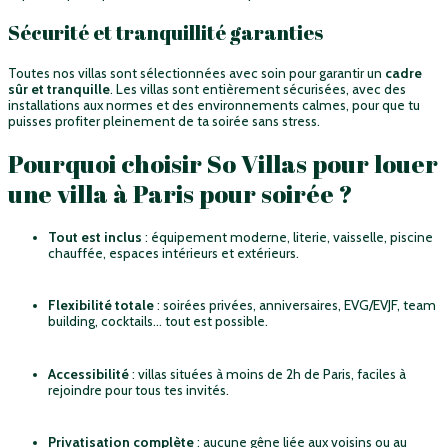
Sécurité et tranquillité garanties
Toutes nos villas sont sélectionnées avec soin pour garantir un
cadre
sûr et tranquille
. Les villas sont entièrement sécurisées, avec des
installations aux normes et des environnements calmes, pour que tu
puisses profiter pleinement de ta soirée sans stress.
Pourquoi choisir So Villas pour louer
une villa à Paris pour soirée ?
Tout est inclus
: équipement moderne, literie, vaisselle, piscine
chauffée, espaces intérieurs et extérieurs.
Flexibilité totale
: soirées privées, anniversaires, EVG/EVJF, team
building, cocktails… tout est possible.
Accessibilité
: villas situées à moins de 2h de Paris, faciles à
rejoindre pour tous tes invités.
Privatisation complète
: aucune gêne liée aux voisins ou au