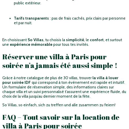
public extérieur.
Tarifs transparents
: pas de frais cachés, prix clairs par personne
et par nuit.
En choisissant
So Villas
, tu choisis la
simplicité
, le
confort
, et surtout
une
expérience mémorable
pour tous tes invités.
Réserver une villa à Paris pour
soirée n’a jamais été aussi simple !
Grâce à notre catalogue de plus de 30 villas, trouver
la villa à louer
pour soirée IDF
qui correspond à ton événement est rapide et intuitif.
Un formulaire de réservation simple, des informations claires sur
chaque villa et un suivi personnalisé t’assurent une expérience fluide, du
choix de la villa jusqu’au dernier moment de la fête.
So Villas, so einfach, sich zu treffen und alle zusammen zu feiern!
FAQ – Tout savoir sur la location de
villa à Paris pour soirée