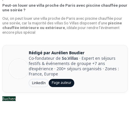
Peut-on louer une villa proche de Paris avec piscine chauffée pour
une soirée ?
Oui, on peut louer une villa proche de Paris avec piscine chauffée pour
une soirée, car la majorité des villas So Villas disposent d’une
piscine
chauffée intérieure ou extérieure
, idéale pour rendre l’événement
encore plus spécial
Rédigé par Aurélien Boudier
Co-fondateur de
So.Villas
· Expert en séjours
festifs & événements de groupe
+7 ans
d’expérience
·
200+ séjours organisés
· Zones :
France, Europe
Page auteur
LinkedIn
Buchen