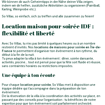
Wir können dir auch Geheimtipps in der Nähe deiner Villa zeigen,
indem wir dir helfen, zusätzliche Aktivitäten zu organisieren (Paintball,
Karting, Weinprobe etc.).
So Villas, so einfach, sich zu treffen und alle zusammen zu feiern!
Location maison pour soirée IDF :
flexibilité et liberté
Avec So Villas, tu n’es pas limité à quelques heures ou à un nombre
restreint d’invités. Nos
locations de maisons pour soirée en Île-de-
France
te permettent d’organiser ton événement à ton rythme, du
début à la fin de la nuit.
Tu peux adapter la villa à ton événement : dîner, soirée dansante,
activités, piscine… tout est pensé pour que la fête soit fluide et réussie,
sans contraintes horaires ou restrictions imposées.
Une équipe à ton écoute
Pour chaque
location pour soirée
, So Villas met à disposition une
équipe dédiée qui t’accompagne dans la préparation de ton
événement.
De la
réservation
de la villa à la coordination des activités sur place, en
passant par des conseils pour l’organisation : tu bénéficies de notre
expertise pour que ton événement soit parfaitement orchestré.