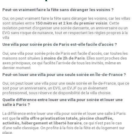
Peut-on vraiment faire la fête sans déranger les voisins ?
Oui, on peut vraiment faire la fête sans déranger les voisins, car les villas
sont situées entre
150 mètres et 2 km du premier voisin
. Cette
isolation permet d’organiser une soirée dansante, un anniversaire ou un
EVG sans risque de nuisance, tout en respectant les règles propres à la
villa
Une villa pour soirée près de Paris est-elle facile d’accès ?
Oui, une villa pour soirée près de Paris est facile d’accès, car toutes les
maisons sont situées à
moins de 2h de Paris
. Elles sont proches des
axes principaux, ce qui facilite l’arrivée de tous les invités, même en
dernier moment.
Peut-on louer une villa pour une seule soirée en Île-de-France ?
Oui, on peut louer une villa pour une seule soirée en Île-de-France, que ce
soit pour un anniversaire, un EVG, un EVJF ou un événement
professionnel, sous réserve de disponibilité de la villa choisie.
Quelle différence entre louer une villa pour soirée et louer une
salle à Paris ?
La différence entre louer une villa pour soirée et louer une salle à Paris
est que
la villa offre privatisation totale, piscine chauffée,
activités, hébergement et liberté horaire
, ce qui n’est pas le cas
d’une salle classique. On profite à la fois de la fête et du logement sur
place.