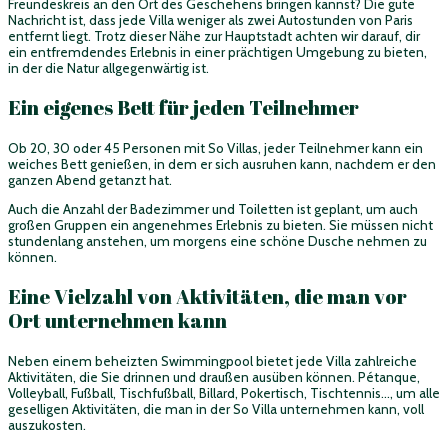
Freundeskreis an den Ort des Geschehens bringen kannst? Die gute
Nachricht ist, dass jede Villa weniger als zwei Autostunden von Paris
entfernt liegt. Trotz dieser Nähe zur Hauptstadt achten wir darauf, dir
ein entfremdendes Erlebnis in einer prächtigen Umgebung zu bieten,
in der die Natur allgegenwärtig ist.
Ein eigenes Bett für jeden Teilnehmer
Ob 20, 30 oder 45 Personen mit So Villas, jeder Teilnehmer kann ein
weiches Bett genießen, in dem er sich ausruhen kann, nachdem er den
ganzen Abend getanzt hat.
Auch die Anzahl der Badezimmer und Toiletten ist geplant, um auch
großen Gruppen ein angenehmes Erlebnis zu bieten. Sie müssen nicht
stundenlang anstehen, um morgens eine schöne Dusche nehmen zu
können.
Eine Vielzahl von Aktivitäten, die man vor
Ort unternehmen kann
Neben einem beheizten Swimmingpool bietet jede Villa zahlreiche
Aktivitäten, die Sie drinnen und draußen ausüben können. Pétanque,
Volleyball, Fußball, Tischfußball, Billard, Pokertisch, Tischtennis..., um alle
geselligen Aktivitäten, die man in der So Villa unternehmen kann, voll
auszukosten.