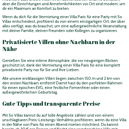
aber die Einrichtungen und Annehmlichkeiten vor Ort sind modern, um
dir ein Maximum an Komfort zu bieten.
Wenn du dich für die Vermietung einer Villa Paris für eine Party mit So
Villas entscheidest, profitierst du von einem einzigartigen Ort, der über
alles verfügt, was du brauchst, um eine außergewöhnliche Veranstaltung
mit deiner Familie, deinen Freunden oder Kollegen zu organisieren.
Privatisierte Villen ohne Nachbarn in der
Nähe
Genießen Sie eine intime Atmosphäre, die vor neugierigen Blicken
geschützt ist, dank der Vermietung einer Villa Paris für eine komplett
privatisierte Party nur für Sie und Ihre Lieben.
Alle unsere erstklassigen Villen liegen zwischen 150 m und 2 km von
den ersten Nachbarn entfernt! Damit hast du den perfekten Rahmen
für einen epischen EVG, eine festliche Firmenfeier oder einen
außergewöhnlichen Geburtstag.
Gute Tipps und transparente Preise
Mit So Villas kannst du auf tolle Angebote zählen und von einem
unschlagbaren Preis-Leistungs-Verhältnis profitieren, wenn du eine Villa
in der Nähe von Paris für einen Abend mieten möchtest. Du kannst
bereits ab 30 € pro Person und Nacht eine wunderschöne Villa mit