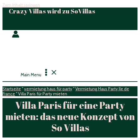
Zum Inhalt springen
Crazy Villas wird zu SoVillas
Main Menu
Startseite
"
vermietung haus für party
"
Vermietung Haus Party Ile de
France
"
Villa Paris für Party mieten
Villa Paris für eine Party
mieten: das neue Konzept von
So Villas