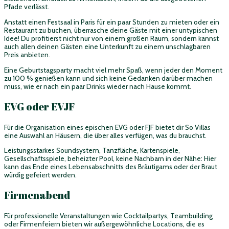
Pfade verlässt.
Anstatt einen Festsaal in Paris für ein paar Stunden zu mieten oder ein
Restaurant zu buchen, überrasche deine Gäste mit einer untypischen
Idee! Du profitierst nicht nur von einem großen Raum, sondern kannst
auch allen deinen Gästen eine Unterkunft zu einem unschlagbaren
Preis anbieten.
Eine Geburtstagsparty macht viel mehr Spaß, wenn jeder den Moment
zu 100 % genießen kann und sich keine Gedanken darüber machen
muss, wie er nach ein paar Drinks wieder nach Hause kommt.
EVG oder EVJF
Für die Organisation eines epischen EVG oder FJF bietet dir So Villas
eine Auswahl an Häusern, die über alles verfügen, was du brauchst.
Leistungsstarkes Soundsystem, Tanzfläche, Kartenspiele,
Gesellschaftsspiele, beheizter Pool, keine Nachbarn in der Nähe: Hier
kann das Ende eines Lebensabschnitts des Bräutigams oder der Braut
würdig gefeiert werden.
Firmenabend
Für professionelle Veranstaltungen wie Cocktailpartys, Teambuilding
oder Firmenfeiern bieten wir außergewöhnliche Locations, die es