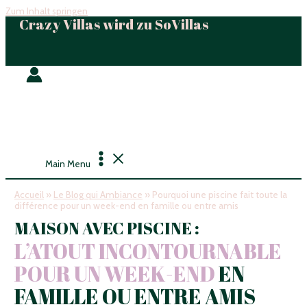
Zum Inhalt springen
Crazy Villas wird zu SoVillas
Main Menu
Accueil
»
Le Blog qui Ambiance
»
Pourquoi une piscine fait toute la
différence pour un week-end en famille ou entre amis
MAISON AVEC PISCINE :
L’ATOUT INCONTOURNABLE
POUR UN WEEK-END
EN
FAMILLE OU ENTRE AMIS