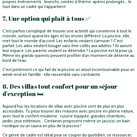
propres événements : brunchs, soirées à thème, apéros prolongés… le
tout dans un cadre qui t’appartient.
7. Une option qui plaît à tous ✅
C’est parfois compliqué de trouver une activité qui convienne à tout le
monde, surtout quand les âges et les envies diffèrent. La piscine, elle,
met tout le monde d’accord. Les enfants veulent s’amuser ? C’est
parfait. Les ados veulent bouger sans être collés aux adultes ? Ils auront
leur espace. Les parents veulent se détendre ? La piscine est là pour ça.
Même les grands-parents peuvent profiter d’un moment de détente au
bord de l’eau.
C’est justement ce qui fait de la piscine un atout incontournable pour un
week-end en famille : elle rassemble sans contrainte.
8. Des villas tout confort pour un séjour
d’exception 🛏️
Aujourd’hui, les locations de villas avec piscine sont de plus en plus
accessibles. Tu peux trouver des maisons avec piscine en pleine nature,
avec tout le confort moderne : cuisine équipée, grandes chambres,
jardin, jeux extérieurs… Certaines proposent même un jacuzzi, un bain
nordique ou un sauna en plus de la piscine !
Ce genre de cadre est idéal pour se couper du quotidien, se ressourcer,