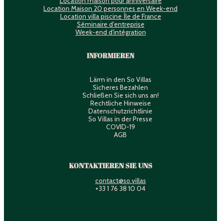
Location maison pour anniversaire
Location Maison 20 personnes en Week-end
Location villa piscine Île de France
Séminaire d'entreprise
Week-end d'intégration
INFORMIEREN
Lärm in den So Villas
Sicheres Bezahlen
Schließen Sie sich uns an!
Rechtliche Hinweise
Datenschutzrichtlinie
So Villas in der Presse
COVID-19
AGB
KONTAKTIEREN SIE UNS
contact@so.villas
+33 1 76 38 10 04