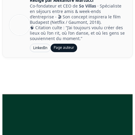
Rédigé par Alexandre Martucci
Co-fondateur et CEO de
So Villas
· Spécialiste
en séjours entre amis & week-ends
d’entreprise - 🎬 Son concept inspirera le film
Budapest (Netflix / Gaumont, 2018).
🧠 Citation culte : “J’ai toujours voulu créer des
lieux où l’on rit, où l’on danse, et où les gens se
souviennent du moment.”
Page auteur
LinkedIn