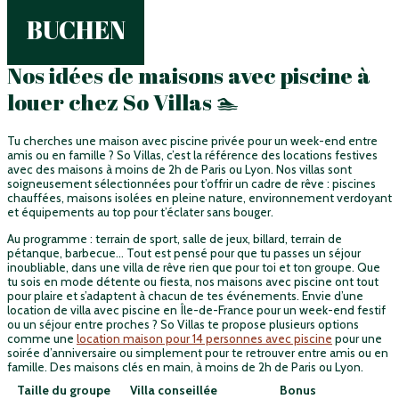
BUCHEN
Nos idées de maisons avec piscine à
louer chez So Villas 🏊
Tu cherches une maison avec piscine privée pour un week-end entre
amis ou en famille ? So Villas, c’est la référence des locations festives
avec des maisons à moins de 2h de Paris ou Lyon. Nos villas sont
soigneusement sélectionnées pour t’offrir un cadre de rêve : piscines
chauffées, maisons isolées en pleine nature, environnement verdoyant
et équipements au top pour t’éclater sans bouger.
Au programme : terrain de sport, salle de jeux, billard, terrain de
pétanque, barbecue… Tout est pensé pour que tu passes un séjour
inoubliable, dans une villa de rêve rien que pour toi et ton groupe. Que
tu sois en mode détente ou fiesta, nos maisons avec piscine ont tout
pour plaire et s’adaptent à chacun de tes événements. Envie d’une
location de villa avec piscine en Île-de-France pour un week-end festif
ou un séjour entre proches ? So Villas te propose plusieurs options
comme
une
location maison pour 14 personnes avec piscine
pour une
soirée d’anniversaire ou simplement pour te retrouver entre amis ou en
famille. Des maisons clés en main, à moins de 2h de Paris ou Lyon.
Taille du groupe
Villa conseillée
Bonus