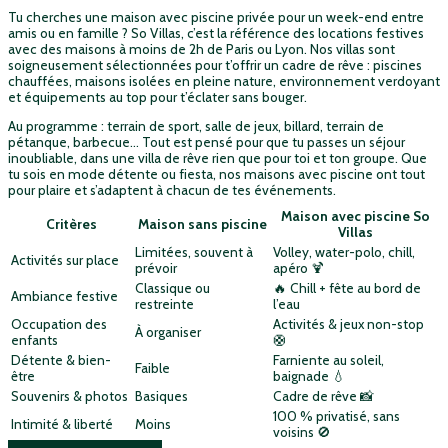
Tu cherches une maison avec piscine privée pour un week-end entre
amis ou en famille ? So Villas, c’est la référence des locations festives
avec des maisons à moins de 2h de Paris ou Lyon. Nos villas sont
soigneusement sélectionnées pour t’offrir un cadre de rêve : piscines
chauffées, maisons isolées en pleine nature, environnement verdoyant
et équipements au top pour t’éclater sans bouger.
Au programme : terrain de sport, salle de jeux, billard, terrain de
pétanque, barbecue… Tout est pensé pour que tu passes un séjour
inoubliable, dans une villa de rêve rien que pour toi et ton groupe. Que
tu sois en mode détente ou fiesta, nos maisons avec piscine ont tout
pour plaire et s’adaptent à chacun de tes événements.
Maison
avec
piscine So
Critères
Maison
sans
piscine
Villas
Limitées, souvent à
Volley, water-polo, chill,
Activités sur place
prévoir
apéro 🍹
Classique ou
🔥 Chill + fête au bord de
Ambiance festive
restreinte
l’eau
Occupation des
Activités & jeux non-stop
À organiser
enfants
🛟
Détente & bien-
Farniente au soleil,
Faible
être
baignade 💧
Souvenirs & photos
Basiques
Cadre de rêve 📸
100 % privatisé, sans
Intimité & liberté
Moins
voisins 🚫