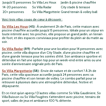
Jusqu’à 15 personnes
So Villa Les Houx
Jardin & piscine chauffée
14-20 personnes
So Villa Radar
City stade & terrasse
20+ personnes
So Villa Margotterie
Grand terrain & volley ball
Voici trois villas coups de cœur à découvrir :
So Villa Les Houx
(45) :
À seulement 2h de Paris, cette maison avec
piscine chauffée accueille jusqu’à 15 personnes. Idéale pour un séjour en
toute intimité avec tes proches, elle propose un grand jardin, un terrain
de foot, et des espaces conviviaux pour profiter du plein air du matin au
soir.
So Villa Radar
(89) :
Parfaite pour une location pour 14 personnes avec
piscine, cette villa dispose d’un City Stade, d’une piscine chauffée et
d’une grande terrasse pour les soirées d’été. Son ambiance sportive et
détendue en fait une option top pour un week-end entre amis ou une
soirée d’anniversaire originale près de Paris.
So Villa Margotterie
(58) :
Envie de nature et de confort ? À 2h de
Paris, cette villa spacieuse accueille jusqu’à 24 personnes avec sa
piscine chauffée et son terrain de volley. Le combo parfait pour se
retrouver à plusieurs dans une atmosphère détendue, festive et
dépaysante.
Et ce n’est qu’un aperçu ! D’autres villas comme So Villa Gaudiniere, So
Villa Buisson ou So Villa Fougères t’attendent avec piscine, terrains de
sport, salles de jeux et ambiance 100 % détente.