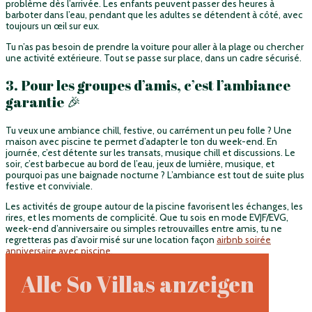
problème dès l’arrivée. Les enfants peuvent passer des heures à
barboter dans l’eau, pendant que les adultes se détendent à côté, avec
toujours un œil sur eux.
Tu n’as pas besoin de prendre la voiture pour aller à la plage ou chercher
une activité extérieure. Tout se passe sur place, dans un cadre sécurisé.
3. Pour les groupes d’amis, c’est l’ambiance
garantie 🎉
Tu veux une ambiance chill, festive, ou carrément un peu folle ? Une
maison avec piscine te permet d’adapter le ton du week-end. En
journée, c’est détente sur les transats, musique chill et discussions. Le
soir, c’est barbecue au bord de l’eau, jeux de lumière, musique, et
pourquoi pas une baignade nocturne ? L’ambiance est tout de suite plus
festive et conviviale.
Les activités de groupe autour de la piscine favorisent les échanges, les
rires, et les moments de complicité. Que tu sois en mode EVJF/EVG,
week-end d’anniversaire ou simples retrouvailles entre amis, tu ne
regretteras pas d’avoir misé sur une location façon
airbnb soirée
anniversaire avec piscine.
Alle So Villas anzeigen