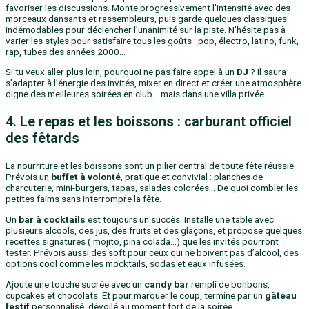
favoriser les discussions. Monte progressivement l’intensité avec des
morceaux dansants et rassembleurs, puis garde quelques classiques
indémodables pour déclencher l’unanimité sur la piste. N’hésite pas à
varier les styles pour satisfaire tous les goûts : pop, électro, latino, funk,
rap, tubes des années 2000…
Si tu veux aller plus loin, pourquoi ne pas faire appel à un
DJ
? Il saura
s’adapter à l’énergie des invités, mixer en direct et créer une atmosphère
digne des meilleures soirées en club… mais dans une villa privée.
4. Le repas et les boissons : carburant officiel
des fêtards
La nourriture et les boissons sont un pilier central de toute fête réussie.
Prévois un
buffet à volonté
, pratique et convivial : planches de
charcuterie, mini-burgers, tapas, salades colorées… De quoi combler les
petites faims sans interrompre la fête.
Un
bar à cocktails
est toujours un succès. Installe une table avec
plusieurs alcools, des jus, des fruits et des glaçons, et propose quelques
recettes signatures ( mojito, pina colada…) que les invités pourront
tester. Prévois aussi des soft pour ceux qui ne boivent pas d’alcool, des
options cool comme les mocktails, sodas et eaux infusées.
Ajoute une touche sucrée avec un
candy bar
rempli de bonbons,
cupcakes et chocolats. Et pour marquer le coup, termine par un
gâteau
festif
personnalisé, dévoilé au moment fort de la soirée.