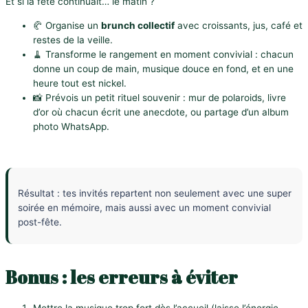
Et si la fête continuait… le matin ?
🥐 Organise un
brunch collectif
avec croissants, jus, café et
restes de la veille.
🧹 Transforme le rangement en moment convivial : chacun
donne un coup de main, musique douce en fond, et en une
heure tout est nickel.
📸 Prévois un petit rituel souvenir : mur de polaroids, livre
d’or où chacun écrit une anecdote, ou partage d’un album
photo WhatsApp.
Résultat :
tes invités repartent non seulement avec une super
soirée en mémoire, mais aussi avec un moment convivial
post-fête.
Bonus : les erreurs à éviter
Mettre la musique trop fort dès l’accueil (laisse l’énergie