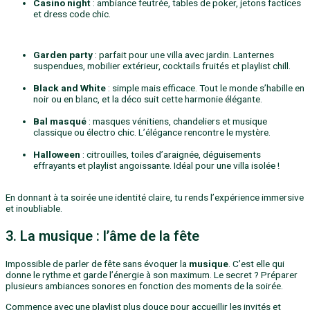
Casino night
: ambiance feutrée, tables de poker, jetons factices
et dress code chic.
Garden party
: parfait pour une villa avec jardin. Lanternes
suspendues, mobilier extérieur, cocktails fruités et playlist chill.
Black and White
: simple mais efficace. Tout le monde s’habille en
noir ou en blanc, et la déco suit cette harmonie élégante.
Bal masqué
: masques vénitiens, chandeliers et musique
classique ou électro chic. L’élégance rencontre le mystère.
Halloween
: citrouilles, toiles d’araignée, déguisements
effrayants et playlist angoissante. Idéal pour une villa isolée !
En donnant à ta soirée une identité claire, tu rends l’expérience immersive
et inoubliable.
3. La musique : l’âme de la fête
Impossible de parler de fête sans évoquer la
musique
. C’est elle qui
donne le rythme et garde l’énergie à son maximum. Le secret ? Préparer
plusieurs ambiances sonores en fonction des moments de la soirée.
Commence avec une playlist plus douce pour accueillir les invités et