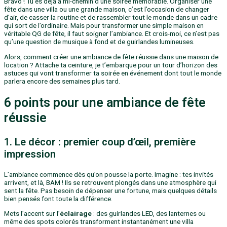
Bravo ! Tu es déjà à mi-chemin d’une soirée mémorable. Organiser une
fête dans une villa ou une grande maison, c’est l’occasion de changer
d’air, de casser la routine et de rassembler tout le monde dans un cadre
qui sort de l’ordinaire. Mais pour transformer une simple maison en
véritable QG de fête, il faut soigner l’ambiance. Et crois-moi, ce n’est pas
qu’une question de musique à fond et de guirlandes lumineuses.
Alors, comment créer une ambiance de fête réussie dans une maison de
location ? Attache ta ceinture, je t’embarque pour un tour d’horizon des
astuces qui vont transformer ta soirée en événement dont tout le monde
parlera encore des semaines plus tard.
6 points pour une ambiance de fête
réussie
1. Le décor : premier coup d’œil, première
impression
L’ambiance commence dès qu’on pousse la porte. Imagine : tes invités
arrivent, et là, BAM ! Ils se retrouvent plongés dans une atmosphère qui
sent la fête. Pas besoin de dépenser une fortune, mais quelques détails
bien pensés font toute la différence.
Mets l’accent sur l’
éclairage
: des guirlandes LED, des lanternes ou
même des spots colorés transforment instantanément une villa