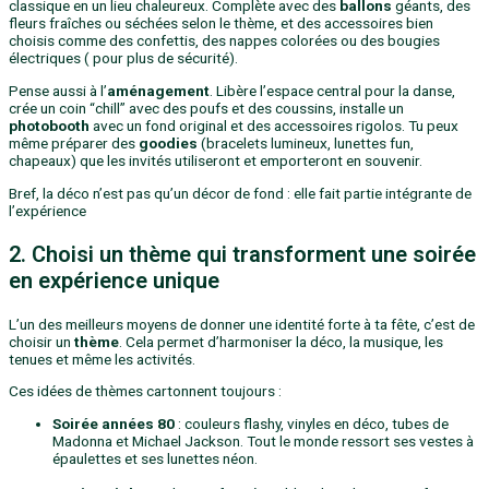
classique en un lieu chaleureux. Complète avec des
ballons
géants, des
fleurs fraîches ou séchées selon le thème, et des accessoires bien
choisis comme des confettis, des nappes colorées ou des bougies
électriques ( pour plus de sécurité).
Pense aussi à l’
aménagement
. Libère l’espace central pour la danse,
crée un coin “chill” avec des poufs et des coussins, installe un
photobooth
avec un fond original et des accessoires rigolos. Tu peux
même préparer des
goodies
(bracelets lumineux, lunettes fun,
chapeaux) que les invités utiliseront et emporteront en souvenir.
Bref, la déco n’est pas qu’un décor de fond : elle fait partie intégrante de
l’expérience
2. Choisi un thème qui transforment une soirée
en expérience unique
L’un des meilleurs moyens de donner une identité forte à ta fête, c’est de
choisir un
thème
. Cela permet d’harmoniser la déco, la musique, les
tenues et même les activités.
Ces idées de thèmes cartonnent toujours :
Soirée années 80
: couleurs flashy, vinyles en déco, tubes de
Madonna et Michael Jackson. Tout le monde ressort ses vestes à
épaulettes et ses lunettes néon.